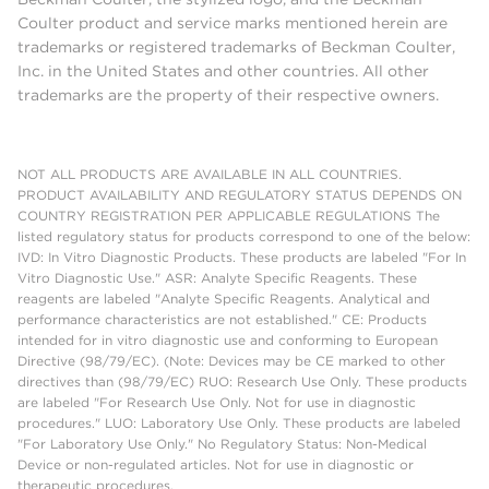
Coulter product and service marks mentioned herein are
trademarks or registered trademarks of Beckman Coulter,
Inc. in the United States and other countries. All other
trademarks are the property of their respective owners.
NOT ALL PRODUCTS ARE AVAILABLE IN ALL COUNTRIES.
PRODUCT AVAILABILITY AND REGULATORY STATUS DEPENDS ON
COUNTRY REGISTRATION PER APPLICABLE REGULATIONS The
listed regulatory status for products correspond to one of the below:
IVD: In Vitro Diagnostic Products. These products are labeled "For In
Vitro Diagnostic Use." ASR: Analyte Specific Reagents. These
reagents are labeled "Analyte Specific Reagents. Analytical and
performance characteristics are not established." CE: Products
intended for in vitro diagnostic use and conforming to European
Directive (98/79/EC). (Note: Devices may be CE marked to other
directives than (98/79/EC) RUO: Research Use Only. These products
are labeled "For Research Use Only. Not for use in diagnostic
procedures." LUO: Laboratory Use Only. These products are labeled
"For Laboratory Use Only." No Regulatory Status: Non-Medical
Device or non-regulated articles. Not for use in diagnostic or
therapeutic procedures.