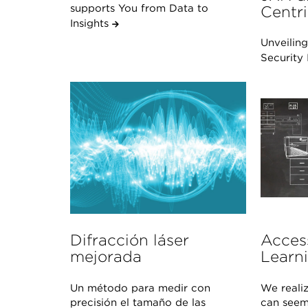
supports You from Data to
Centr
Insights
Unveiling
Security
Difracción láser
Acces
mejorada
Learn
Un método para medir con
We reali
precisión el tamaño de las
can see