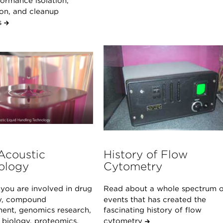
ormance isolation,
ion, and cleanup
s
Acoustic
History of Flow
ology
Cytometry
you are involved in drug
Read about a whole spectrum o
y, compound
events that has created the
nt, genomics research,
fascinating history of flow
 biology, proteomics,
cytometry