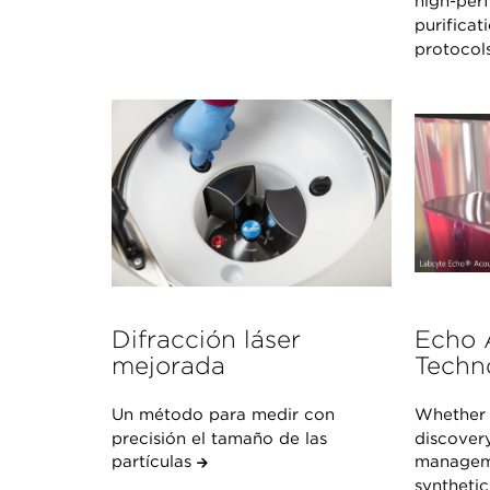
high-perf
purificat
protocol
Difracción láser
Echo 
mejorada
Techn
Un método para medir con
Whether 
precisión el tamaño de las
discover
partículas
manageme
synthetic