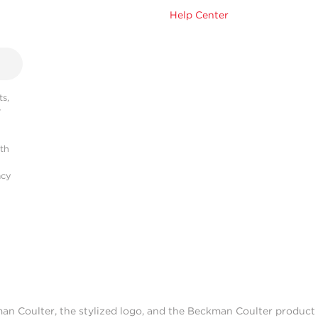
Help Center
s,
r
ith
acy
man Coulter, the stylized logo, and the Beckman Coulter produc