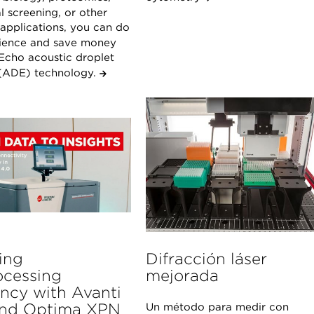
l screening, or other
 applications, you can do
cience and save money
 Echo acoustic droplet
 (ADE) technology.
ing
Difracción láser
ocessing
mejorada
ency with Avanti
nd Optima XPN
Un método para medir con