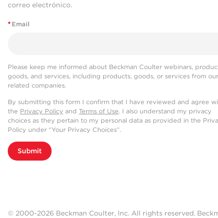
correo electrónico.
*
Email
Please keep me informed about Beckman Coulter webinars, product
goods, and services, including products, goods, or services from ou
related companies.
By submitting this form I confirm that I have reviewed and agree w
the
Privacy Policy
and
Terms of Use
. I also understand my privacy
choices as they pertain to my personal data as provided in the Priv
Policy under “Your Privacy Choices”.
Submit
© 2000-2026 Beckman Coulter, Inc. All rights reserved. Beck