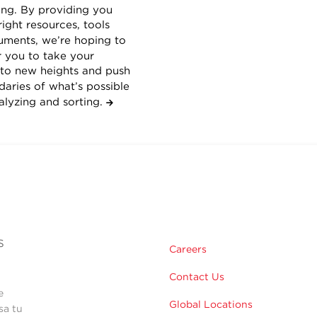
ing. By providing you
right resources, tools
ruments, we’re hoping to
you to take your
 to new heights and push
aries of what’s possible
nalyzing and sorting.
s
Careers
Contact Us
e
Global Locations
sa tu