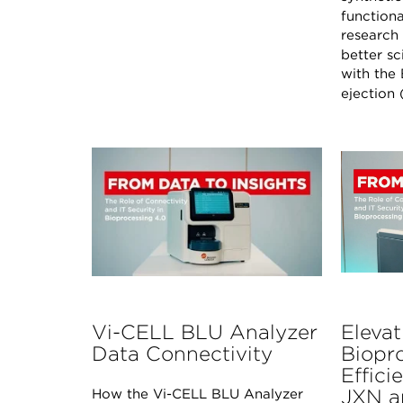
functiona
research
better s
with the
ejection
Vi-CELL BLU Analyzer
Elevat
Data Connectivity
Biopr
Effici
JXN a
How the Vi-CELL BLU Analyzer