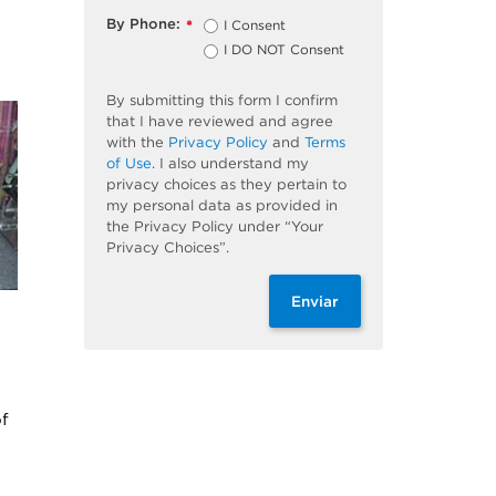
By Phone:
I Consent
*
I DO NOT Consent
By submitting this form I confirm
that I have reviewed and agree
with the
Privacy Policy
and
Terms
of Use
. I also understand my
privacy choices as they pertain to
my personal data as provided in
the Privacy Policy under “Your
Privacy Choices”.
Enviar
f