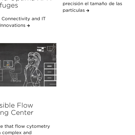
precisión el tamaño de las
ifuges
partículas
 Connectivity and IT
 Innovations
sible Flow
ing Center
ze that flow cytometry
m complex and