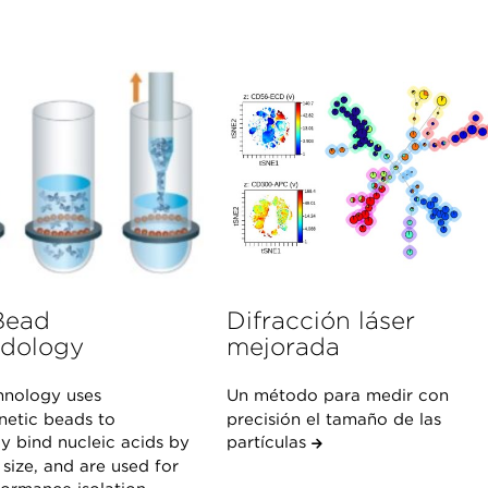
Bead
Difracción láser
dology
mejorada
hnology uses
Un método para medir con
etic beads to
precisión el tamaño de las
ly bind nucleic acids by
partículas
size, and are used for