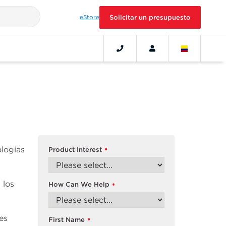
eStore
Solicitar un presupuesto
ologías
Product Interest
*
 los
How Can We Help
*
es
First Name
*