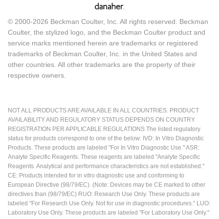
© 2000-2026 Beckman Coulter, Inc. All rights reserved. Beckman
Coulter, the stylized logo, and the Beckman Coulter product and
service marks mentioned herein are trademarks or registered
trademarks of Beckman Coulter, Inc. in the United States and
other countries. All other trademarks are the property of their
respective owners.
NOT ALL PRODUCTS ARE AVAILABLE IN ALL COUNTRIES. PRODUCT
AVAILABILITY AND REGULATORY STATUS DEPENDS ON COUNTRY
REGISTRATION PER APPLICABLE REGULATIONS The listed regulatory
status for products correspond to one of the below: IVD: In Vitro Diagnostic
Products. These products are labeled "For In Vitro Diagnostic Use." ASR:
Analyte Specific Reagents. These reagents are labeled "Analyte Specific
Reagents. Analytical and performance characteristics are not established."
CE: Products intended for in vitro diagnostic use and conforming to
European Directive (98/79/EC). (Note: Devices may be CE marked to other
directives than (98/79/EC) RUO: Research Use Only. These products are
labeled "For Research Use Only. Not for use in diagnostic procedures." LUO:
Laboratory Use Only. These products are labeled "For Laboratory Use Only."