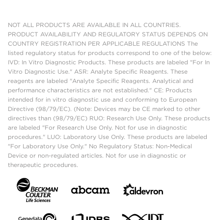
NOT ALL PRODUCTS ARE AVAILABLE IN ALL COUNTRIES.
PRODUCT AVAILABILITY AND REGULATORY STATUS DEPENDS ON
COUNTRY REGISTRATION PER APPLICABLE REGULATIONS The
listed regulatory status for products correspond to one of the below:
IVD: In Vitro Diagnostic Products. These products are labeled "For In
Vitro Diagnostic Use." ASR: Analyte Specific Reagents. These
reagents are labeled "Analyte Specific Reagents. Analytical and
performance characteristics are not established." CE: Products
intended for in vitro diagnostic use and conforming to European
Directive (98/79/EC). (Note: Devices may be CE marked to other
directives than (98/79/EC) RUO: Research Use Only. These products
are labeled "For Research Use Only. Not for use in diagnostic
procedures." LUO: Laboratory Use Only. These products are labeled
"For Laboratory Use Only." No Regulatory Status: Non-Medical
Device or non-regulated articles. Not for use in diagnostic or
therapeutic procedures.