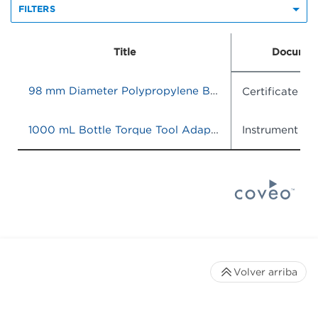
FILTERS
Title
Documen
98 mm Diameter Polypropylene Bottle Adapter Sleeve, Quantity of 6
Certificate o
1000 mL Bottle Torque Tool Adapter
Instrument IF
Volver arriba