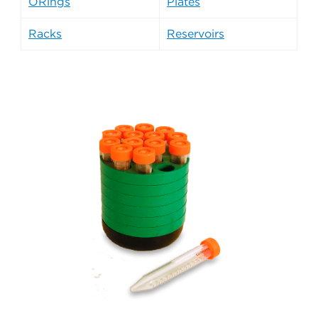
ORings
Plates
Racks
Reservoirs