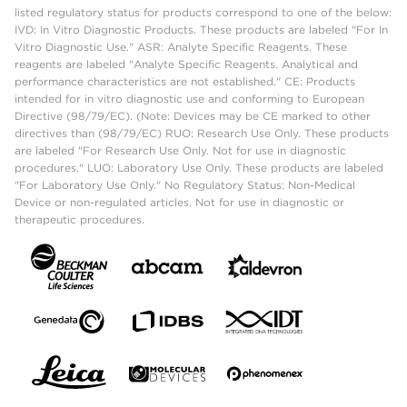
listed regulatory status for products correspond to one of the below:
IVD: In Vitro Diagnostic Products. These products are labeled "For In
Vitro Diagnostic Use." ASR: Analyte Specific Reagents. These
reagents are labeled "Analyte Specific Reagents. Analytical and
performance characteristics are not established." CE: Products
intended for in vitro diagnostic use and conforming to European
Directive (98/79/EC). (Note: Devices may be CE marked to other
directives than (98/79/EC) RUO: Research Use Only. These products
are labeled "For Research Use Only. Not for use in diagnostic
procedures." LUO: Laboratory Use Only. These products are labeled
"For Laboratory Use Only." No Regulatory Status: Non-Medical
Device or non-regulated articles. Not for use in diagnostic or
therapeutic procedures.