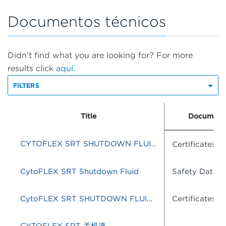
Documentos técnicos
Didn't find what you are looking for? For more
results click
aquí.
FILTERS
Title
Document
CYTOFLEX SRT SHUTDOWN FLUID 10L
Certificates o
CytoFLEX SRT Shutdown Fluid
Safety Data S
CytoFLEX SRT SHUTDOWN FLUID SHEATH 10L
Certificates o
CYTOFLEX SRT 关机液