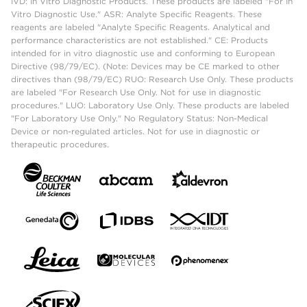
IVD: In Vitro Diagnostic Products. These products are labeled "For In
Vitro Diagnostic Use." ASR: Analyte Specific Reagents. These
reagents are labeled "Analyte Specific Reagents. Analytical and
performance characteristics are not established." CE: Products
intended for in vitro diagnostic use and conforming to European
Directive (98/79/EC). (Note: Devices may be CE marked to other
directives than (98/79/EC) RUO: Research Use Only. These products
are labeled "For Research Use Only. Not for use in diagnostic
procedures." LUO: Laboratory Use Only. These products are labeled
"For Laboratory Use Only." No Regulatory Status: Non-Medical
Device or non-regulated articles. Not for use in diagnostic or
therapeutic procedures.