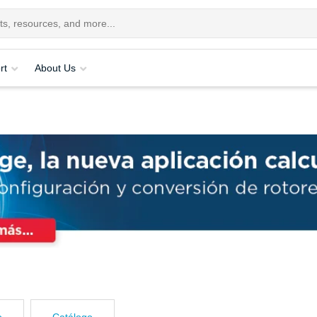
rt
About Us