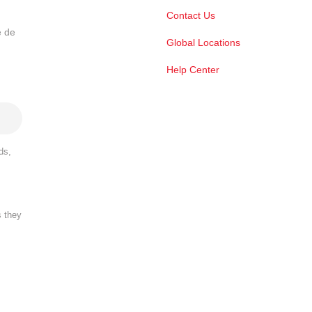
Contact Us
e de
Global Locations
Help Center
ds,
s they