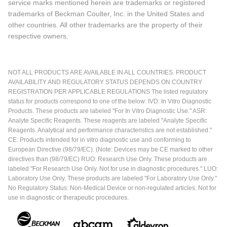
service marks mentioned herein are trademarks or registered
trademarks of Beckman Coulter, Inc. in the United States and
other countries. All other trademarks are the property of their
respective owners.
NOT ALL PRODUCTS ARE AVAILABLE IN ALL COUNTRIES. PRODUCT
AVAILABILITY AND REGULATORY STATUS DEPENDS ON COUNTRY
REGISTRATION PER APPLICABLE REGULATIONS The listed regulatory
status for products correspond to one of the below: IVD: In Vitro Diagnostic
Products. These products are labeled "For In Vitro Diagnostic Use." ASR:
Analyte Specific Reagents. These reagents are labeled "Analyte Specific
Reagents. Analytical and performance characteristics are not established."
CE: Products intended for in vitro diagnostic use and conforming to
European Directive (98/79/EC). (Note: Devices may be CE marked to other
directives than (98/79/EC) RUO: Research Use Only. These products are
labeled "For Research Use Only. Not for use in diagnostic procedures." LUO:
Laboratory Use Only. These products are labeled "For Laboratory Use Only."
No Regulatory Status: Non-Medical Device or non-regulated articles. Not for
use in diagnostic or therapeutic procedures.