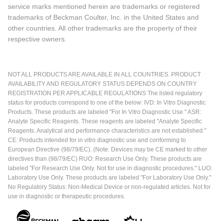
service marks mentioned herein are trademarks or registered
trademarks of Beckman Coulter, Inc. in the United States and
other countries. All other trademarks are the property of their
respective owners.
NOT ALL PRODUCTS ARE AVAILABLE IN ALL COUNTRIES. PRODUCT
AVAILABILITY AND REGULATORY STATUS DEPENDS ON COUNTRY
REGISTRATION PER APPLICABLE REGULATIONS The listed regulatory
status for products correspond to one of the below: IVD: In Vitro Diagnostic
Products. These products are labeled "For In Vitro Diagnostic Use." ASR:
Analyte Specific Reagents. These reagents are labeled "Analyte Specific
Reagents. Analytical and performance characteristics are not established."
CE: Products intended for in vitro diagnostic use and conforming to
European Directive (98/79/EC). (Note: Devices may be CE marked to other
directives than (98/79/EC) RUO: Research Use Only. These products are
labeled "For Research Use Only. Not for use in diagnostic procedures." LUO:
Laboratory Use Only. These products are labeled "For Laboratory Use Only."
No Regulatory Status: Non-Medical Device or non-regulated articles. Not for
use in diagnostic or therapeutic procedures.