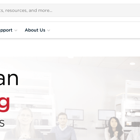
pport
About Us