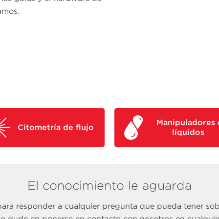
amos.
Manipuladores 
Citometría de flujo
líquidos
El conocimiento le aguarda
para responder a cualquier pregunta que pueda tener s
No dude en ponerse en contacto con nosotros en cualqui