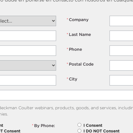
*
Company
*
Last Name
*
Phone
*
Postal Code
*
City
eckman Coulter webinars, products, goods, and services, includi
ies.
*
By Phone:
nt
I Consent
OT Consent
I DO NOT Consent