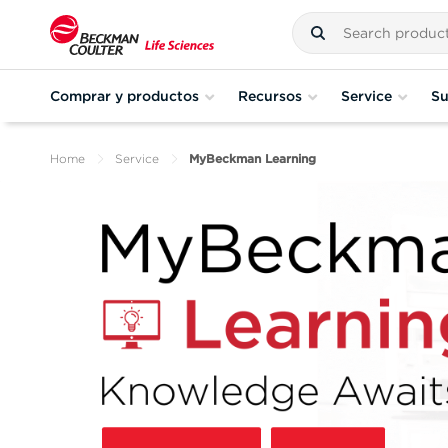
Comprar y productos
Recursos
Service
Su
Home
Service
MyBeckman Learning