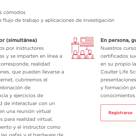
ás cómodos
 flujo de trabajo y aplicaciones de investigación
tor (simultánea)
En persona, gu
os por instructores
Nuestros curso
as y se imparten en línea a
certificados su
 corresponde, realidad
en su propio l
iones, que pueden llevarse a
Coulter Life S
ernet, cubriremos el
presentaciones
mbinación de
y formación pr
cia y ejercicios de
conocimientos 
d de interactuar con un
 en una reunión virtual
Registrarse
 para realidad virtual,
mento y el instructor como
a las gafas y el hardware de