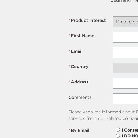
*
Product Interest
*
First Name
*
Email
*
Country
*
Address
Comments
Please keep me informed about B
services from our related compan
*
By Email:
I Conse
I DO N