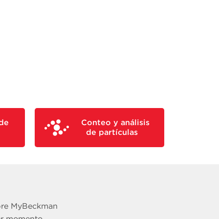
de
Conteo y análisis
de partículas
obre MyBeckman
er momento.