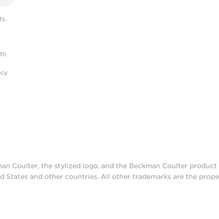
s,
r
ith
acy
man Coulter, the stylized logo, and the Beckman Coulter produc
d States and other countries. All other trademarks are the prope