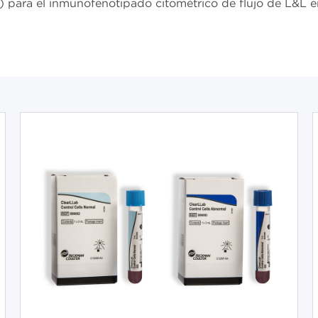
para el inmunofenotipado citométrico de flujo de L&L en 