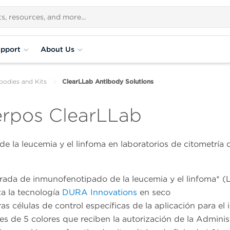
pport
About Us
bodies and Kits
ClearLLab Antibody Solutions
erpos ClearLLab
e la leucemia y el linfoma en laboratorios de citometría d
grada de inmunofenotipado de la leucemia y el linfoma* 
za la tecnología
DURA Innovations
en seco
ras células de control específicas de la aplicación para 
iles de 5 colores que reciben la autorización de la Admi