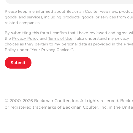
Please keep me informed about Beckman Coulter webinars, product
goods, and services, including products, goods, or services from ou
related companies.
By submitting this form I confirm that I have reviewed and agree w
the
Privacy Policy
and
Terms of Use
. I also understand my privacy
choices as they pertain to my personal data as provided in the Priv
Policy under “Your Privacy Choices”.
Submit
© 2000-2026 Beckman Coulter, Inc. All rights reserved. Beck
or registered trademarks of Beckman Coulter, Inc. in the Unite