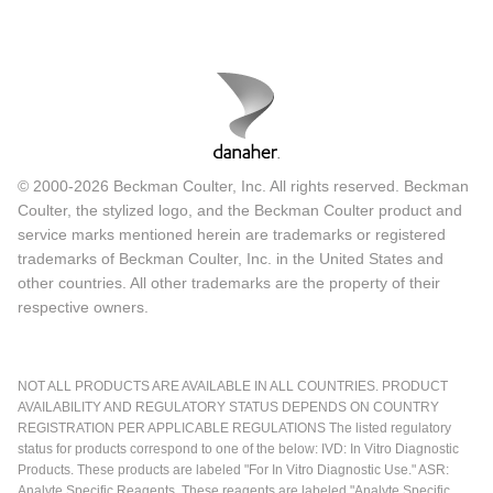
© 2000-2026 Beckman Coulter, Inc. All rights reserved. Beckman
Coulter, the stylized logo, and the Beckman Coulter product and
service marks mentioned herein are trademarks or registered
trademarks of Beckman Coulter, Inc. in the United States and
other countries. All other trademarks are the property of their
respective owners.
NOT ALL PRODUCTS ARE AVAILABLE IN ALL COUNTRIES. PRODUCT
AVAILABILITY AND REGULATORY STATUS DEPENDS ON COUNTRY
REGISTRATION PER APPLICABLE REGULATIONS The listed regulatory
status for products correspond to one of the below: IVD: In Vitro Diagnostic
Products. These products are labeled "For In Vitro Diagnostic Use." ASR:
Analyte Specific Reagents. These reagents are labeled "Analyte Specific