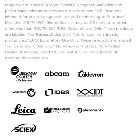
reagents are labeled "Analyte Specific Reagents. Analytical and
performance characteristics are not established." CE: Products
intended for in vitro diagnostic use and conforming to European
Directive (98/79/EC). (Note: Devices may be CE marked to other
directives than (98/79/EC) RUO: Research Use Only. These products
are labeled "For Research Use Only. Not for use in diagnostic
procedures." LUO: Laboratory Use Only. These products are labeled
"For Laboratory Use Only." No Regulatory Status: Non-Medical
Device or non-regulated articles. Not for use in diagnostic or
therapeutic procedures.