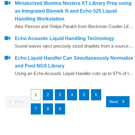
Miniaturized Illumina Nextera XT Library Prep using
an Integrated Biomek i5 and Echo 525 Liquid
Handling Workstation
Alex Pierson and Shilpa Parakh from Beckman Coulter Life Sciences present their work on Miniaturized Illumina Nextera XT Library Prep using an Integrated Biomek i5 Multichannel and Echo525 Liquid Handling Workstation at ASHG 2019 in Houston, TX.
Echo Acoustic Liquid Handling Technology
Sound waves eject precisely sized droplets from a source onto a microplate, slide, or other surface suspended above the source
Echo Liquid Handler Can Simultaneously Normalize
and Pool NGS Library
Using an Echo Acoustic Liquid Handler cuts up to 97% of the time.
1
2
3
4
5
6
Prev
Next
7
8
9