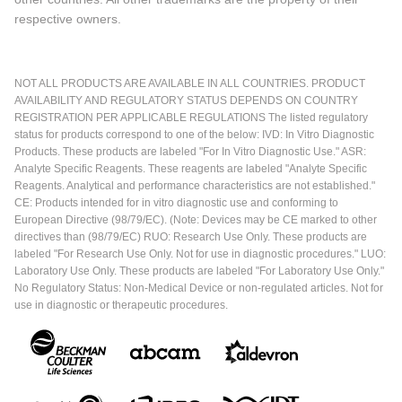
respective owners.
NOT ALL PRODUCTS ARE AVAILABLE IN ALL COUNTRIES. PRODUCT
AVAILABILITY AND REGULATORY STATUS DEPENDS ON COUNTRY
REGISTRATION PER APPLICABLE REGULATIONS The listed regulatory
status for products correspond to one of the below: IVD: In Vitro Diagnostic
Products. These products are labeled "For In Vitro Diagnostic Use." ASR:
Analyte Specific Reagents. These reagents are labeled "Analyte Specific
Reagents. Analytical and performance characteristics are not established."
CE: Products intended for in vitro diagnostic use and conforming to
European Directive (98/79/EC). (Note: Devices may be CE marked to other
directives than (98/79/EC) RUO: Research Use Only. These products are
labeled "For Research Use Only. Not for use in diagnostic procedures." LUO:
Laboratory Use Only. These products are labeled "For Laboratory Use Only."
No Regulatory Status: Non-Medical Device or non-regulated articles. Not for
use in diagnostic or therapeutic procedures.