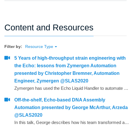
Content and Resources
Filter by:
Resource Type
5 Years of high-throughput strain engineering with
the Echo: lessons from Zymergen Automation
presented by Christopher Bremner, Automation
Engineer, Zymergen @SLAS2020
Zymergen has used the Echo Liquid Handler to automate strain engineering for many years now. In this talk, Chris reflects on some lessons learned during early Echo usage, provides some tips to maximize throughput of your Echo device, and showcases how Zymergen currently use Echo devices in their workflows.
Off-the-shelf, Echo-based DNA Assembly
Automation presented by George McArthur, Arzeda
@SLAS2020
In this talk, George describes how his team transformed a series of arduous, complex, time-consuming and error-prone laboratory tasks into an effortless, straightforward, fast and mistake-free workflow using a combination of accessible software and hardware automation.&nbsp;