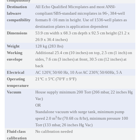
compatibility
Destination
All Echo Qualified Microplates and most ANSI-
labware
compliant/SBS-standard microplates in 96-, 384-well
compatibility
formats 8 -16 mm in height. Use of 1536-well plates as
destination plates is application dependent
Dimensions
53.9 cm width x 68.3 cm depth x 92.5 cm height (21.2 x
26.9 x 36.4 inches)
Weight
128 kg (283 lbs)
Working
Additional 25.4 cm (10 inches) on top, 2.5 cm (1 inch) on
envelope
sides, 7.6 cm (3 inches) at front, 30.5 cm (12 inches) at
back
Electrical
AC 120V, 50/60 Hz, 10 A or AC 230V, 50/60Hz, 5 A
Operating
21°C ± 5°C (70°F ± 9°F)
temperature
Vacuum
House supply minimum 200 Torr (266 mbar, 22 inches Hg
Vac)
OR
Standalone vacuum with surge tank, minimum pump
3
speed 2.0 m
/hr (70.68 cu ft/hr), minimum pressure 100
Torr (133 mbar, 26 inches Hg Vac)
Fluid class
No calibration needed
calibration