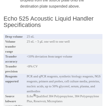
droplets from the source plate onto the
destination plate suspended above.
Echo 525 Acoustic Liquid Handler
Specifications
Drop volume
25 nL
Volume
25 nL – 5 µL one well to one well
transfer
range
Transfer
<10% deviation from target volume
accuracy
Transfer
<8% CV
precision
Reagents
PCR and qPCR reagents, synthetic biology reagents, NGS
supported
reagents, primers and probes, cell culture media, proteins,
nucleic acids, up to 50% glycerol, serum, plasma, and
antibodies
Source
Echo
Qualified 384 Polypropylene, 384 Polypropylene
labware
Plus, Reservoir, Microplates