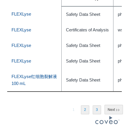
FLEXLyse
Safety Data Sheet
phxC
FLEXLyse
Certificates of Analysis
wsr-4
FLEXLyse
Safety Data Sheet
phxC
FLEXLyse
Safety Data Sheet
phxC
FLEXLyse红细胞裂解液
Safety Data Sheet
phxC
100 mL
1
2
3