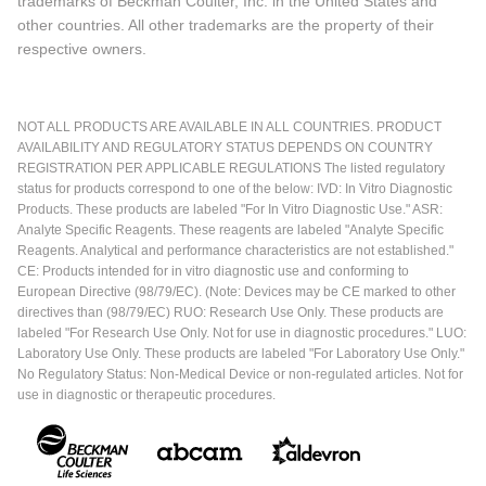
trademarks of Beckman Coulter, Inc. in the United States and
other countries. All other trademarks are the property of their
respective owners.
NOT ALL PRODUCTS ARE AVAILABLE IN ALL COUNTRIES. PRODUCT
AVAILABILITY AND REGULATORY STATUS DEPENDS ON COUNTRY
REGISTRATION PER APPLICABLE REGULATIONS The listed regulatory
status for products correspond to one of the below: IVD: In Vitro Diagnostic
Products. These products are labeled "For In Vitro Diagnostic Use." ASR:
Analyte Specific Reagents. These reagents are labeled "Analyte Specific
Reagents. Analytical and performance characteristics are not established."
CE: Products intended for in vitro diagnostic use and conforming to
European Directive (98/79/EC). (Note: Devices may be CE marked to other
directives than (98/79/EC) RUO: Research Use Only. These products are
labeled "For Research Use Only. Not for use in diagnostic procedures." LUO:
Laboratory Use Only. These products are labeled "For Laboratory Use Only."
No Regulatory Status: Non-Medical Device or non-regulated articles. Not for
use in diagnostic or therapeutic procedures.