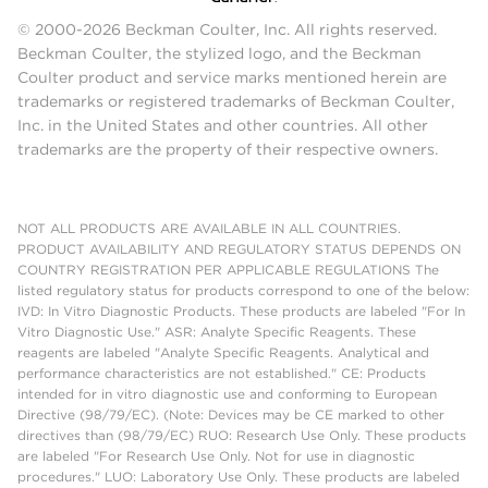
© 2000-2026 Beckman Coulter, Inc. All rights reserved.
Beckman Coulter, the stylized logo, and the Beckman
Coulter product and service marks mentioned herein are
trademarks or registered trademarks of Beckman Coulter,
Inc. in the United States and other countries. All other
trademarks are the property of their respective owners.
NOT ALL PRODUCTS ARE AVAILABLE IN ALL COUNTRIES.
PRODUCT AVAILABILITY AND REGULATORY STATUS DEPENDS ON
COUNTRY REGISTRATION PER APPLICABLE REGULATIONS The
listed regulatory status for products correspond to one of the below:
IVD: In Vitro Diagnostic Products. These products are labeled "For In
Vitro Diagnostic Use." ASR: Analyte Specific Reagents. These
reagents are labeled "Analyte Specific Reagents. Analytical and
performance characteristics are not established." CE: Products
intended for in vitro diagnostic use and conforming to European
Directive (98/79/EC). (Note: Devices may be CE marked to other
directives than (98/79/EC) RUO: Research Use Only. These products
are labeled "For Research Use Only. Not for use in diagnostic
procedures." LUO: Laboratory Use Only. These products are labeled