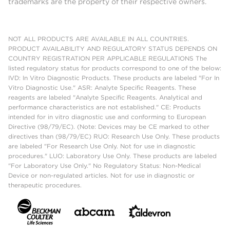
trademarks are the property of their respective owners.
NOT ALL PRODUCTS ARE AVAILABLE IN ALL COUNTRIES.
PRODUCT AVAILABILITY AND REGULATORY STATUS DEPENDS ON
COUNTRY REGISTRATION PER APPLICABLE REGULATIONS The
listed regulatory status for products correspond to one of the below:
IVD: In Vitro Diagnostic Products. These products are labeled "For In
Vitro Diagnostic Use." ASR: Analyte Specific Reagents. These
reagents are labeled "Analyte Specific Reagents. Analytical and
performance characteristics are not established." CE: Products
intended for in vitro diagnostic use and conforming to European
Directive (98/79/EC). (Note: Devices may be CE marked to other
directives than (98/79/EC) RUO: Research Use Only. These products
are labeled "For Research Use Only. Not for use in diagnostic
procedures." LUO: Laboratory Use Only. These products are labeled
"For Laboratory Use Only." No Regulatory Status: Non-Medical
Device or non-regulated articles. Not for use in diagnostic or
therapeutic procedures.