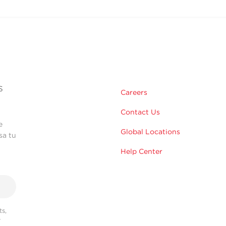
s
Careers
Contact Us
e
Global Locations
sa tu
Help Center
s,
r