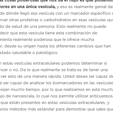
as cosas poderosas que nos da el flujo es que podemo
res en una única vesícula,
y eso es realmente genial de
e dónde llegó esa vesícula con un marcador específico 
rvar otras proteínas o carbohidratos en esas vesículas qu
ado de salud de una persona. Esto realmente no puede
decir que esta vesícula tiene esta combinación de
amienta realmente poderosa que le ofrece mucha
ar, desde su origen hasta los diferentes cambios que han
estado saludable o patológico.
 estas vesículas extracelulares podemos determinar si
ncer o no. De lo que realmente se trata es de tener una
ver esto de una manera rápida. Usted desea ser capaz d
 ser capaz de analizar los biomarcadores en las vesícula
 exijan mucho tiempo, por lo que realizamos en esta much
lujo de nanoescala, lo cual nos permite utilizar anticuerpos
 que están presentes en estas vesículas extracelulares, y
gunos métodos más estándar para demostrar que sabe qu