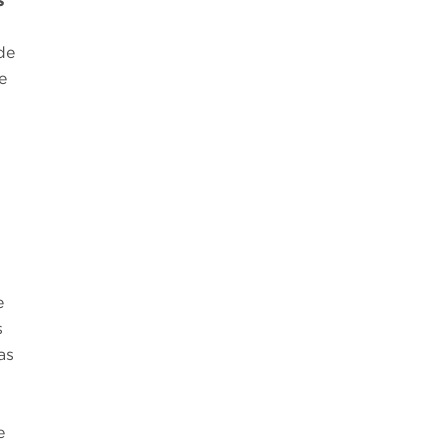
s
de
e
e
s
as
e