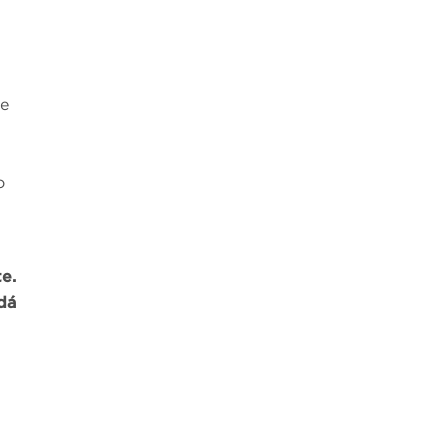
ue
o
te.
dá