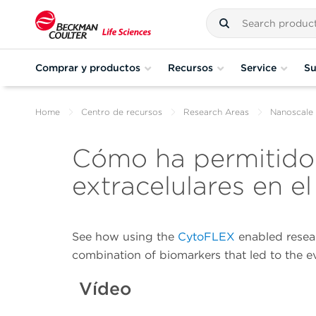
Comprar y productos
Recursos
Service
Su
Home
Centro de recursos
Research Areas
Nanoscale
Cómo ha permitido 
extracelulares en el
See how using the
CytoFLEX
enabled resear
combination of biomarkers that led to the e
Vídeo