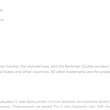
ith
acy
man Coulter, the stylized logo, and the Beckman Coulter produc
d States and other countries. All other trademarks are the prope
AILABILITY AND REGULATORY STATUS DEPENDS ON COUNTRY REGISTRATI
roducts. These products are labeled "For In Vitro Diagnostic Use." ASR: Ana