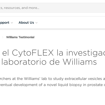
pport
About Us
Williams Testimonial
el CytoFLEX la investigac
 laboratorio de Williams
chers at the Williams' lab to study extracellular vesicles 
ventual development of a novel liquid biopsy in prostate 