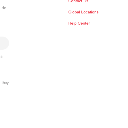
Contact Us
e de
Global Locations
Help Center
ds,
s they