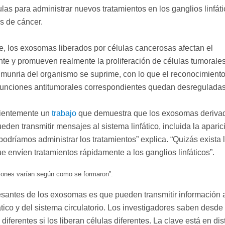
ulas para administrar nuevos tratamientos en los ganglios linfát
s de cáncer.
, los exosomas liberados por células cancerosas afectan el
te y promueven realmente la proliferación de células tumorales
nmunria del organismo se suprime, con lo que el reconocimiento
 funciones antitumorales correspondientes quedan desregulada
cientemente un
trabajo
que demuestra que los exosomas deriva
eden transmitir mensajes al sistema linfático, incluida la aparic
odríamos administrar los tratamientos” explica. “Quizás exista 
e envíen tratamientos rápidamente a los ganglios linfáticos”.
ciones
varían según como se formaron”.
santes de los exosomas es que pueden transmitir información 
ático y del sistema circulatorio. Los investigadores saben desde
ferentes si los liberan células diferentes. La clave está en dis