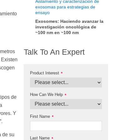
Aislamiento y caracterización de
exosomas para estrategias de
ensayo
tamiento
Exosomes: Haciendo avanzar la
investigación oncológica de
~100 nm en ~100 nm
Talk To An Expert
ómetros
 Existen
escogen
Product Interest
*
How Can We Help
*
tipos de
a
yores. Y
First Name
*
”.
a de su
Last Name
*