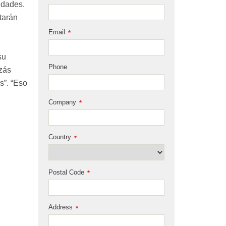
edades.
tarán
Email
*
su
Phone
izás
s”. “Eso
Company
*
Country
*
Postal Code
*
Address
*