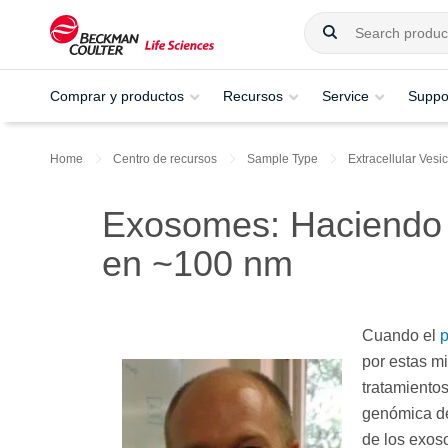
Comprar y productos
Recursos
Service
Suppo
Home
Centro de recursos
Sample Type
Extracellular Vesi
Exosomes: Haciendo a
en ~100 nm
Cuando el
p
por estas m
tratamiento
genómica de
de los exos