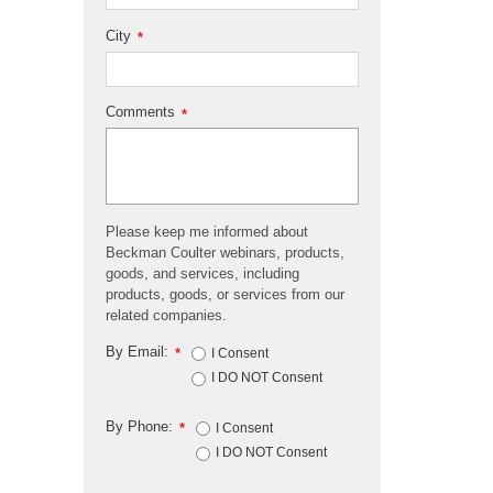
City
*
Comments
*
Please keep me informed about
Beckman Coulter webinars, products,
goods, and services, including
products, goods, or services from our
related companies.
By Email:
*
I Consent
I DO NOT Consent
By Phone:
*
I Consent
I DO NOT Consent