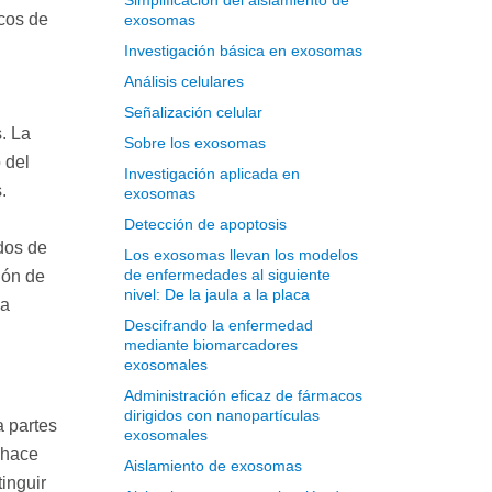
Simplificación del aislamiento de
icos de
exosomas
Investigación básica en exosomas
Análisis celulares
Señalización celular
. La
Sobre los exosomas
 del
Investigación aplicada en
s.
exosomas
Detección de apoptosis
dos de
Los exosomas llevan los modelos
de enfermedades al siguiente
ión de
nivel: De la jaula a la placa
la
Descifrando la enfermedad
mediante biomarcadores
exosomales
Administración eficaz de fármacos
dirigidos con nanopartículas
a partes
exosomales
 hace
Aislamiento de exosomas
tinguir