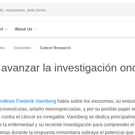
rt
About Us
cles
Exosomes
Cancer Research
vanzar la investigación on
rofesor Frederik Vannberg
habla sobre los exosomas, su entu
icrovesículas, antaño menospreciadas, y por su posible papel e
s contra el cáncer es innegable. Vannberg se dedica principalme
 la enfermedad y su reciente investigación para comprender el
omas durante la respuesta inmunitaria subraya el potencial que