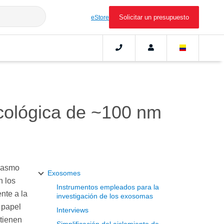
Solicitar un presupuesto
eStore
cológica de ~100 nm
siasmo
Exosomes
n los
Instrumentos empleados para la
nte a la
investigación de los exosomas
 papel
Interviews
 tienen