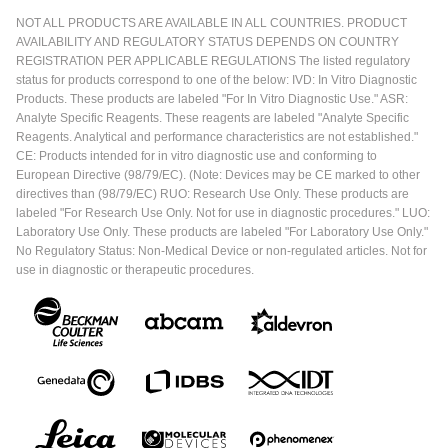
NOT ALL PRODUCTS ARE AVAILABLE IN ALL COUNTRIES. PRODUCT
AVAILABILITY AND REGULATORY STATUS DEPENDS ON COUNTRY
REGISTRATION PER APPLICABLE REGULATIONS The listed regulatory
status for products correspond to one of the below: IVD: In Vitro Diagnostic
Products. These products are labeled "For In Vitro Diagnostic Use." ASR:
Analyte Specific Reagents. These reagents are labeled "Analyte Specific
Reagents. Analytical and performance characteristics are not established."
CE: Products intended for in vitro diagnostic use and conforming to
European Directive (98/79/EC). (Note: Devices may be CE marked to other
directives than (98/79/EC) RUO: Research Use Only. These products are
labeled "For Research Use Only. Not for use in diagnostic procedures." LUO:
Laboratory Use Only. These products are labeled "For Laboratory Use Only."
No Regulatory Status: Non-Medical Device or non-regulated articles. Not for
use in diagnostic or therapeutic procedures.