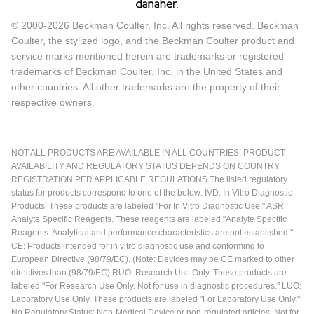
© 2000-2026 Beckman Coulter, Inc. All rights reserved. Beckman
Coulter, the stylized logo, and the Beckman Coulter product and
service marks mentioned herein are trademarks or registered
trademarks of Beckman Coulter, Inc. in the United States and
other countries. All other trademarks are the property of their
respective owners.
NOT ALL PRODUCTS ARE AVAILABLE IN ALL COUNTRIES. PRODUCT
AVAILABILITY AND REGULATORY STATUS DEPENDS ON COUNTRY
REGISTRATION PER APPLICABLE REGULATIONS The listed regulatory
status for products correspond to one of the below: IVD: In Vitro Diagnostic
Products. These products are labeled "For In Vitro Diagnostic Use." ASR:
Analyte Specific Reagents. These reagents are labeled "Analyte Specific
Reagents. Analytical and performance characteristics are not established."
CE: Products intended for in vitro diagnostic use and conforming to
European Directive (98/79/EC). (Note: Devices may be CE marked to other
directives than (98/79/EC) RUO: Research Use Only. These products are
labeled "For Research Use Only. Not for use in diagnostic procedures." LUO:
Laboratory Use Only. These products are labeled "For Laboratory Use Only."
No Regulatory Status: Non-Medical Device or non-regulated articles. Not for