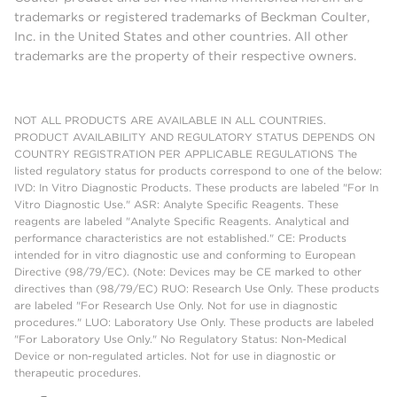
trademarks or registered trademarks of Beckman Coulter,
Inc. in the United States and other countries. All other
trademarks are the property of their respective owners.
NOT ALL PRODUCTS ARE AVAILABLE IN ALL COUNTRIES.
PRODUCT AVAILABILITY AND REGULATORY STATUS DEPENDS ON
COUNTRY REGISTRATION PER APPLICABLE REGULATIONS The
listed regulatory status for products correspond to one of the below:
IVD: In Vitro Diagnostic Products. These products are labeled "For In
Vitro Diagnostic Use." ASR: Analyte Specific Reagents. These
reagents are labeled "Analyte Specific Reagents. Analytical and
performance characteristics are not established." CE: Products
intended for in vitro diagnostic use and conforming to European
Directive (98/79/EC). (Note: Devices may be CE marked to other
directives than (98/79/EC) RUO: Research Use Only. These products
are labeled "For Research Use Only. Not for use in diagnostic
procedures." LUO: Laboratory Use Only. These products are labeled
"For Laboratory Use Only." No Regulatory Status: Non-Medical
Device or non-regulated articles. Not for use in diagnostic or
therapeutic procedures.