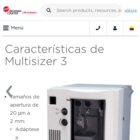
eStore
Menú
Características de
Multisizer 3
Tamaños de
apertura de
20 µm a
2 mm:
Adáptese
a