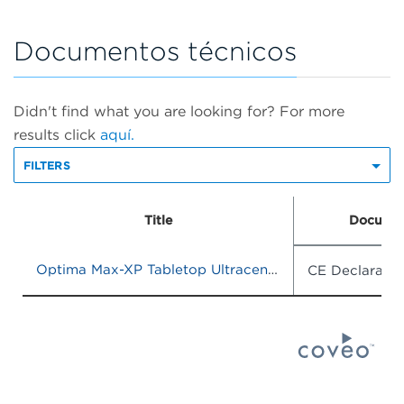
Documentos técnicos
Didn't find what you are looking for? For more
results click
aquí.
FILTERS
Title
Documen
Optima Max-XP Tabletop Ultracentrifuge Optima MAX-TL Tabletop Ultracentrifuge
CE Declaratio