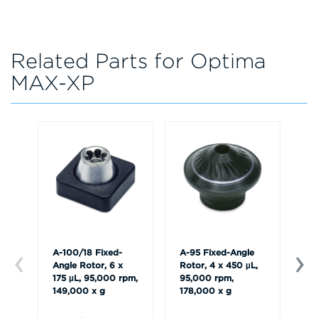
Related Parts for Optima
MAX-XP
A-100/18 Fixed-
A-95 Fixed-Angle
A-
Angle Rotor, 6 x
Rotor, 4 x 450 µL,
An
175 µL, 95,000 rpm,
95,000 rpm,
24
149,000 x g
178,000 x g
rp