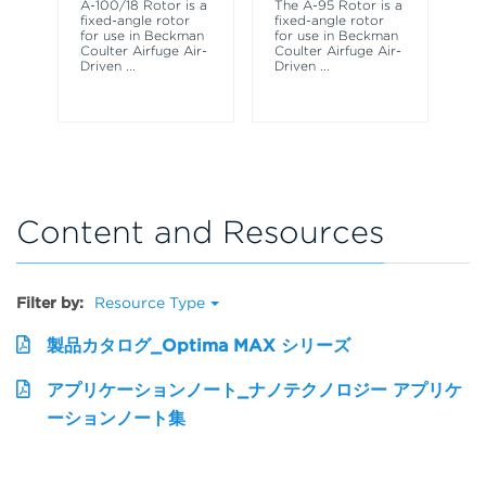
A-100/18 Rotor is a
The A-95 Rotor is a
A-
fixed-angle rotor
fixed-angle rotor
fi
for use in Beckman
for use in Beckman
fo
Coulter Airfuge Air-
Coulter Airfuge Air-
Co
Driven
...
Driven
...
Dr
Content and Resources
Filter by:
Resource Type
製品カタログ_Optima MAX シリーズ
アプリケーションノート_ナノテクノロジー アプリケ
ーションノート集