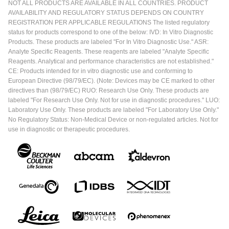
NOT ALL PRODUCTS ARE AVAILABLE IN ALL COUNTRIES. PRODUCT
AVAILABILITY AND REGULATORY STATUS DEPENDS ON COUNTRY
REGISTRATION PER APPLICABLE REGULATIONS The listed regulatory
status for products correspond to one of the below: IVD: In Vitro Diagnostic
Products. These products are labeled "For In Vitro Diagnostic Use." ASR:
Analyte Specific Reagents. These reagents are labeled "Analyte Specific
Reagents. Analytical and performance characteristics are not established."
CE: Products intended for in vitro diagnostic use and conforming to
European Directive (98/79/EC). (Note: Devices may be CE marked to other
directives than (98/79/EC) RUO: Research Use Only. These products are
labeled "For Research Use Only. Not for use in diagnostic procedures." LUO:
Laboratory Use Only. These products are labeled "For Laboratory Use Only."
No Regulatory Status: Non-Medical Device or non-regulated articles. Not for
use in diagnostic or therapeutic procedures.