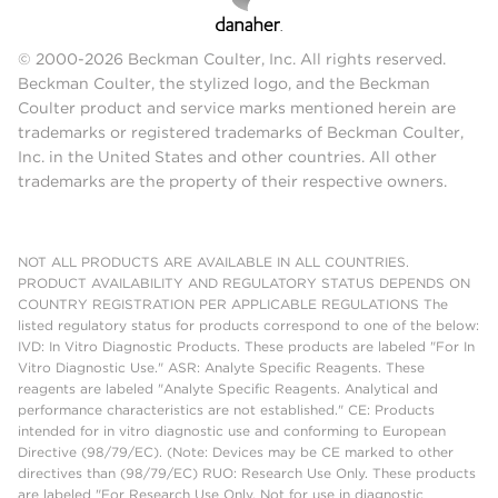
© 2000-2026 Beckman Coulter, Inc. All rights reserved.
Beckman Coulter, the stylized logo, and the Beckman
Coulter product and service marks mentioned herein are
trademarks or registered trademarks of Beckman Coulter,
Inc. in the United States and other countries. All other
trademarks are the property of their respective owners.
NOT ALL PRODUCTS ARE AVAILABLE IN ALL COUNTRIES.
PRODUCT AVAILABILITY AND REGULATORY STATUS DEPENDS ON
COUNTRY REGISTRATION PER APPLICABLE REGULATIONS The
listed regulatory status for products correspond to one of the below:
IVD: In Vitro Diagnostic Products. These products are labeled "For In
Vitro Diagnostic Use." ASR: Analyte Specific Reagents. These
reagents are labeled "Analyte Specific Reagents. Analytical and
performance characteristics are not established." CE: Products
intended for in vitro diagnostic use and conforming to European
Directive (98/79/EC). (Note: Devices may be CE marked to other
directives than (98/79/EC) RUO: Research Use Only. These products
are labeled "For Research Use Only. Not for use in diagnostic