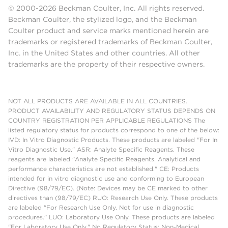
© 2000-2026 Beckman Coulter, Inc. All rights reserved.
Beckman Coulter, the stylized logo, and the Beckman
Coulter product and service marks mentioned herein are
trademarks or registered trademarks of Beckman Coulter,
Inc. in the United States and other countries. All other
trademarks are the property of their respective owners.
NOT ALL PRODUCTS ARE AVAILABLE IN ALL COUNTRIES.
PRODUCT AVAILABILITY AND REGULATORY STATUS DEPENDS ON
COUNTRY REGISTRATION PER APPLICABLE REGULATIONS The
listed regulatory status for products correspond to one of the below:
IVD: In Vitro Diagnostic Products. These products are labeled "For In
Vitro Diagnostic Use." ASR: Analyte Specific Reagents. These
reagents are labeled "Analyte Specific Reagents. Analytical and
performance characteristics are not established." CE: Products
intended for in vitro diagnostic use and conforming to European
Directive (98/79/EC). (Note: Devices may be CE marked to other
directives than (98/79/EC) RUO: Research Use Only. These products
are labeled "For Research Use Only. Not for use in diagnostic
procedures." LUO: Laboratory Use Only. These products are labeled
"For Laboratory Use Only." No Regulatory Status: Non-Medical