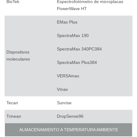
BioTek
Espectrofotómetro de microplacas
PowerWave HT
EMax Plus
SpectraMax 190
SpectraMax 340PC384
Dispositivos
moleculares
SpectraMax Plus384
VERSAmax
Vmax
Tecan
Sunrise
Trinean
DropSense96
ALMACENAMIENTO A TEMPERATURA AMBIENTE