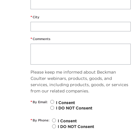
*
City
*
Comments
Please keep me informed about Beckman
Coulter webinars, products, goods, and
services, including products, goods, or services
from our related companies.
*
By Email:
I Consent
I DO NOT Consent
*
By Phone:
I Consent
I DO NOT Consent