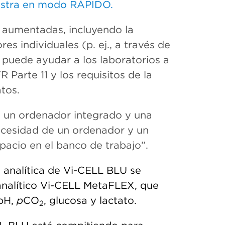
uestra en modo RÁPIDO.
s aumentadas, incluyendo la
es individuales (p. ej., a través de
n puede
ayudar a los laboratorios a
 Parte 11 y los requisitos de la
tos.
 un ordenador integrado y una
 necesidad de un ordenador y un
acio en el banco de trabajo”.
a analítica de Vi-CELL BLU se
oanalítico Vi-CELL MetaFLEX, que
 pH,
p
CO
, glucosa y lactato.
2