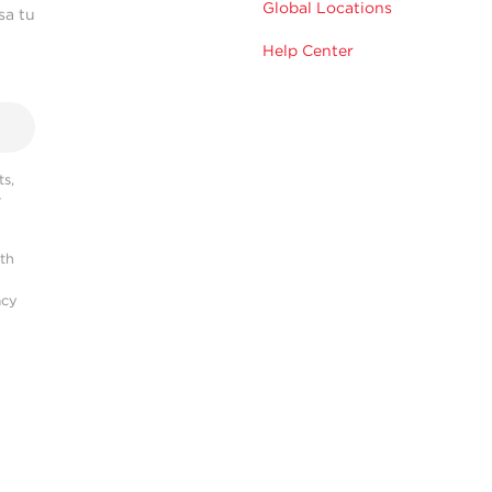
Global Locations
sa tu
Help Center
s,
r
ith
acy