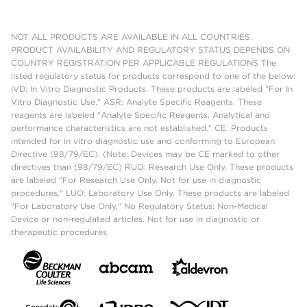
NOT ALL PRODUCTS ARE AVAILABLE IN ALL COUNTRIES.
PRODUCT AVAILABILITY AND REGULATORY STATUS DEPENDS ON
COUNTRY REGISTRATION PER APPLICABLE REGULATIONS The
listed regulatory status for products correspond to one of the below:
IVD: In Vitro Diagnostic Products. These products are labeled "For In
Vitro Diagnostic Use." ASR: Analyte Specific Reagents. These
reagents are labeled "Analyte Specific Reagents. Analytical and
performance characteristics are not established." CE: Products
intended for in vitro diagnostic use and conforming to European
Directive (98/79/EC). (Note: Devices may be CE marked to other
directives than (98/79/EC) RUO: Research Use Only. These products
are labeled "For Research Use Only. Not for use in diagnostic
procedures." LUO: Laboratory Use Only. These products are labeled
"For Laboratory Use Only." No Regulatory Status: Non-Medical
Device or non-regulated articles. Not for use in diagnostic or
therapeutic procedures.