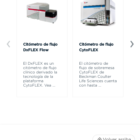
Citómetro de flujo
Citómetro de flujo
Ce
DxFLEX Flow
CytoFLEX
Th
sy
El DxFLEX es un
El citómetro de
un
citómetro de flujo
flujo de sobremesa
le
clínico derivado la
CytoFLEX de
ma
tecnología de la
Beckman Coulter
wa
plataforma
Life Sciences cuenta
CytoFLEX. Vea
...
con hasta
...
Volver arriba