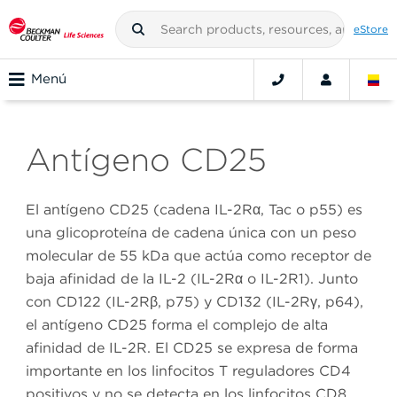
eStore
Menú
Antígeno CD25
El antígeno CD25 (cadena IL-2Rα, Tac o p55) es
una glicoproteína de cadena única con un peso
molecular de 55 kDa que actúa como receptor de
baja afinidad de la IL-2 (IL-2Rα o IL-2R1). Junto
con CD122 (IL-2Rβ, p75) y CD132 (IL-2Rγ, p64),
el antígeno CD25 forma el complejo de alta
afinidad de IL-2R. El CD25 se expresa de forma
importante en los linfocitos T reguladores CD4
positivos y no se detecta en los linfocitos CD8