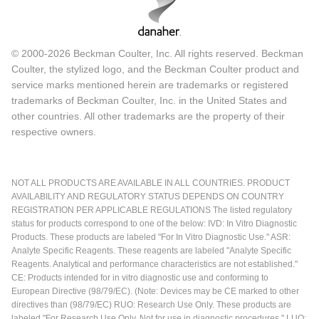
© 2000-2026 Beckman Coulter, Inc. All rights reserved. Beckman
Coulter, the stylized logo, and the Beckman Coulter product and
service marks mentioned herein are trademarks or registered
trademarks of Beckman Coulter, Inc. in the United States and
other countries. All other trademarks are the property of their
respective owners.
NOT ALL PRODUCTS ARE AVAILABLE IN ALL COUNTRIES. PRODUCT
AVAILABILITY AND REGULATORY STATUS DEPENDS ON COUNTRY
REGISTRATION PER APPLICABLE REGULATIONS The listed regulatory
status for products correspond to one of the below: IVD: In Vitro Diagnostic
Products. These products are labeled "For In Vitro Diagnostic Use." ASR:
Analyte Specific Reagents. These reagents are labeled "Analyte Specific
Reagents. Analytical and performance characteristics are not established."
CE: Products intended for in vitro diagnostic use and conforming to
European Directive (98/79/EC). (Note: Devices may be CE marked to other
directives than (98/79/EC) RUO: Research Use Only. These products are
labeled "For Research Use Only. Not for use in diagnostic procedures." LUO: