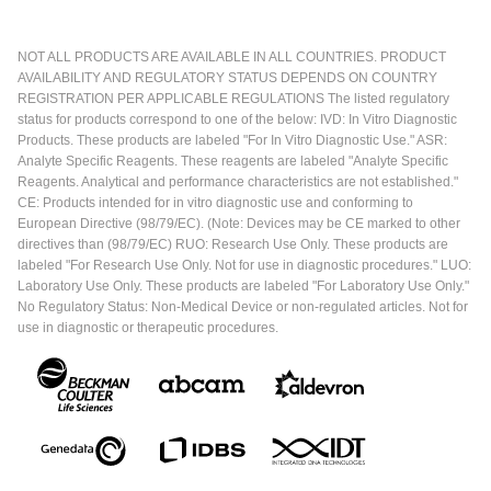
NOT ALL PRODUCTS ARE AVAILABLE IN ALL COUNTRIES. PRODUCT
AVAILABILITY AND REGULATORY STATUS DEPENDS ON COUNTRY
REGISTRATION PER APPLICABLE REGULATIONS The listed regulatory
status for products correspond to one of the below: IVD: In Vitro Diagnostic
Products. These products are labeled "For In Vitro Diagnostic Use." ASR:
Analyte Specific Reagents. These reagents are labeled "Analyte Specific
Reagents. Analytical and performance characteristics are not established."
CE: Products intended for in vitro diagnostic use and conforming to
European Directive (98/79/EC). (Note: Devices may be CE marked to other
directives than (98/79/EC) RUO: Research Use Only. These products are
labeled "For Research Use Only. Not for use in diagnostic procedures." LUO:
Laboratory Use Only. These products are labeled "For Laboratory Use Only."
No Regulatory Status: Non-Medical Device or non-regulated articles. Not for
use in diagnostic or therapeutic procedures.