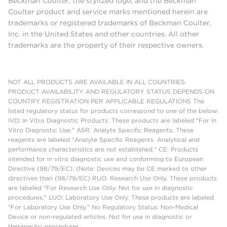
Beckman Coulter, the stylized logo, and the Beckman
Coulter product and service marks mentioned herein are
trademarks or registered trademarks of Beckman Coulter,
Inc. in the United States and other countries. All other
trademarks are the property of their respective owners.
NOT ALL PRODUCTS ARE AVAILABLE IN ALL COUNTRIES.
PRODUCT AVAILABILITY AND REGULATORY STATUS DEPENDS ON
COUNTRY REGISTRATION PER APPLICABLE REGULATIONS The
listed regulatory status for products correspond to one of the below:
IVD: In Vitro Diagnostic Products. These products are labeled "For In
Vitro Diagnostic Use." ASR: Analyte Specific Reagents. These
reagents are labeled "Analyte Specific Reagents. Analytical and
performance characteristics are not established." CE: Products
intended for in vitro diagnostic use and conforming to European
Directive (98/79/EC). (Note: Devices may be CE marked to other
directives than (98/79/EC) RUO: Research Use Only. These products
are labeled "For Research Use Only. Not for use in diagnostic
procedures." LUO: Laboratory Use Only. These products are labeled
"For Laboratory Use Only." No Regulatory Status: Non-Medical
Device or non-regulated articles. Not for use in diagnostic or
therapeutic procedures.