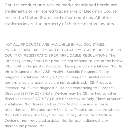
Coulter product and service marks mentioned herein are
trademarks or registered trademarks of Beckman Coulter,
Inc. in the United States and other countries. All other
trademarks are the property of their respective owners.
NOT ALL PRODUCTS ARE AVAILABLE IN ALL COUNTRIES.
PRODUCT AVAILABILITY AND REGULATORY STATUS DEPENDS ON
COUNTRY REGISTRATION PER APPLICABLE REGULATIONS The
listed regulatory status for products correspond to one of the below:
IVD: In Vitro Diagnostic Products. These products are labeled "For In
Vitro Diagnostic Use." ASR: Analyte Specific Reagents. These
reagents are labeled "Analyte Specific Reagents. Analytical and
performance characteristics are not established." CE: Products
intended for in vitro diagnostic use and conforming to European
Directive (98/79/EC). (Note: Devices may be CE marked to other
directives than (98/79/EC) RUO: Research Use Only. These products
are labeled "For Research Use Only. Not for use in diagnostic
procedures." LUO: Laboratory Use Only. These products are labeled
"For Laboratory Use Only." No Regulatory Status: Non-Medical
Device or non-regulated articles. Not for use in diagnostic or
therapeutic procedures.