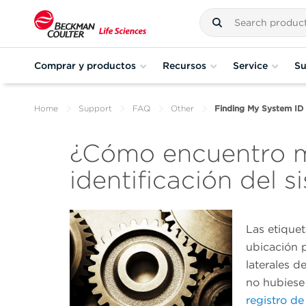
Comprar y productos
Recursos
Service
Su
Home
Support
FAQ
Other
Finding My System I
¿Cómo encuentro 
identificación del s
Las etique
ubicación p
laterales d
no hubiese 
registro d