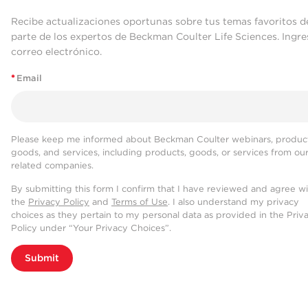
Recibe actualizaciones oportunas sobre tus temas favoritos d
parte de los expertos de Beckman Coulter Life Sciences. Ingre
correo electrónico.
*
Email
Please keep me informed about Beckman Coulter webinars, product
goods, and services, including products, goods, or services from ou
related companies.
By submitting this form I confirm that I have reviewed and agree w
the
Privacy Policy
and
Terms of Use
. I also understand my privacy
choices as they pertain to my personal data as provided in the Priv
Policy under “Your Privacy Choices”.
Submit