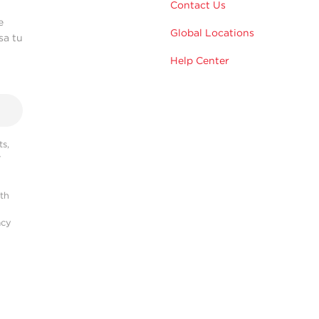
Contact Us
e
Global Locations
sa tu
Help Center
s,
r
ith
acy