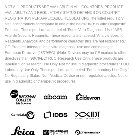
NOT ALL PRODUCTS ARE AVAILABLE IN ALL COUNTRIES. PRODUCT
AVAILABILITY AND REGULATORY STATUS DEPENDS ON COUNTRY
REGISTRATION PER APPLICABLE REGULATIONS The listed regulatory
status for products correspond to one of the below: IVD: In Vitro Diagnostic
Products. These products are labeled "For In Vitro Diagnostic Use." ASR:
Analyte Specific Reagents. These reagents are labeled "Analyte Specific
Reagents. Analytical and performance characteristics are not established."
CE: Products intended for in vitro diagnostic use and conforming to
European Directive (98/79/EC). (Note: Devices may be CE marked to other
directives than (98/79/EC) RUO: Research Use Only. These products are
labeled "For Research Use Only. Not for use in diagnostic procedures." LUO:
Laboratory Use Only. These products are labeled "For Laboratory Use Only."
No Regulatory Status: Non-Medical Device or non-regulated articles. Not for
use in diagnostic or therapeutic procedures.