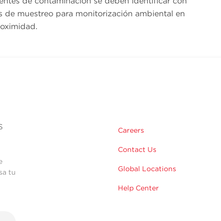
uentes de contaminación se deben identificar con
s de muestreo para monitorización ambiental en
roximidad.
s
Careers
Contact Us
e
Global Locations
sa tu
Help Center