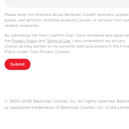
Please keep me informed about Beckman Coulter webinars, product
goods, and services, including products, goods, or services from ou
related companies.
By submitting this form I confirm that I have reviewed and agree w
the
Privacy Policy
and
Terms of Use
. I also understand my privacy
choices as they pertain to my personal data as provided in the Priv
Policy under “Your Privacy Choices”.
Submit
© 2000-2026 Beckman Coulter, Inc. All rights reserved. Beck
or registered trademarks of Beckman Coulter, Inc. in the Unite