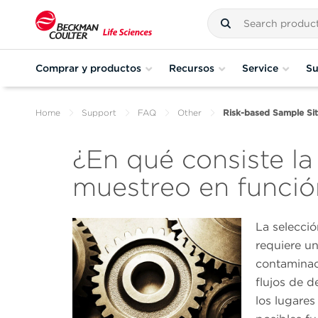
Comprar y productos
Recursos
Service
Su
Home
Support
FAQ
Other
Risk-based Sample Sit
¿En qué consiste la
muestreo en funció
La selecció
requiere u
contaminaci
flujos de d
los lugares