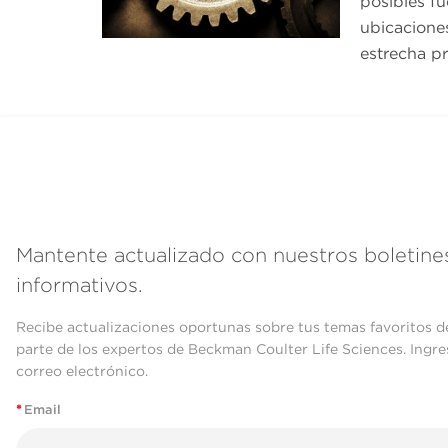
posibles f
ubicacione
estrecha p
Mantente actualizado con nuestros boletine
informativos.
Recibe actualizaciones oportunas sobre tus temas favoritos d
parte de los expertos de Beckman Coulter Life Sciences. Ingre
correo electrónico.
*
Email