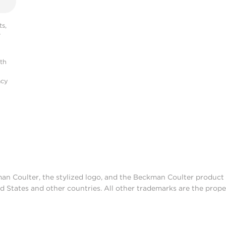
s,
r
ith
acy
man Coulter, the stylized logo, and the Beckman Coulter produc
d States and other countries. All other trademarks are the prope