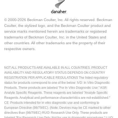
© 2000-2026 Beckman Coulter, Inc. All rights reserved. Beckman
Coulter, the stylized logo, and the Beckman Coulter product and
service marks mentioned herein are trademarks or registered
trademarks of Beckman Coulter, Inc. in the United States and
other countries. All other trademarks are the property of their
respective owners.
NOT ALL PRODUCTS ARE AVAILABLE IN ALL COUNTRIES. PRODUCT
AVAILABILITY AND REGULATORY STATUS DEPENDS ON COUNTRY
REGISTRATION PER APPLICABLE REGULATIONS The listed regulatory
status for products correspond to one of the below: IVD: In Vitro Diagnostic
Products. These products are labeled "For In Vitro Diagnostic Use." ASR:
Analyte Specific Reagents. These reagents are labeled "Analyte Specific
Reagents. Analytical and performance characteristics are not established."
CE: Products intended for in vitro diagnostic use and conforming to
European Directive (98/79/EC). (Note: Devices may be CE marked to other
directives than (98/79/EC) RUO: Research Use Only. These products are
labeled "For Research Use Only. Not for use in diagnostic procedures." LUO: