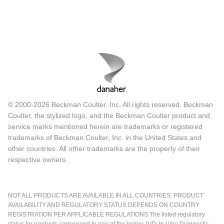
© 2000-2026 Beckman Coulter, Inc. All rights reserved. Beckman
Coulter, the stylized logo, and the Beckman Coulter product and
service marks mentioned herein are trademarks or registered
trademarks of Beckman Coulter, Inc. in the United States and
other countries. All other trademarks are the property of their
respective owners.
NOT ALL PRODUCTS ARE AVAILABLE IN ALL COUNTRIES. PRODUCT
AVAILABILITY AND REGULATORY STATUS DEPENDS ON COUNTRY
REGISTRATION PER APPLICABLE REGULATIONS The listed regulatory
status for products correspond to one of the below: IVD: In Vitro Diagnostic