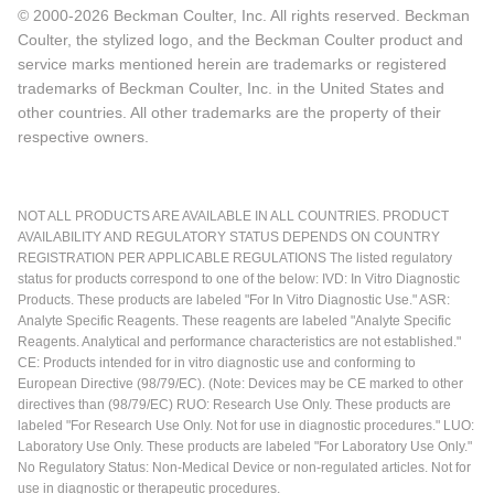
© 2000-2026 Beckman Coulter, Inc. All rights reserved. Beckman
Coulter, the stylized logo, and the Beckman Coulter product and
service marks mentioned herein are trademarks or registered
trademarks of Beckman Coulter, Inc. in the United States and
other countries. All other trademarks are the property of their
respective owners.
NOT ALL PRODUCTS ARE AVAILABLE IN ALL COUNTRIES. PRODUCT
AVAILABILITY AND REGULATORY STATUS DEPENDS ON COUNTRY
REGISTRATION PER APPLICABLE REGULATIONS The listed regulatory
status for products correspond to one of the below: IVD: In Vitro Diagnostic
Products. These products are labeled "For In Vitro Diagnostic Use." ASR:
Analyte Specific Reagents. These reagents are labeled "Analyte Specific
Reagents. Analytical and performance characteristics are not established."
CE: Products intended for in vitro diagnostic use and conforming to
European Directive (98/79/EC). (Note: Devices may be CE marked to other
directives than (98/79/EC) RUO: Research Use Only. These products are
labeled "For Research Use Only. Not for use in diagnostic procedures." LUO:
Laboratory Use Only. These products are labeled "For Laboratory Use Only."
No Regulatory Status: Non-Medical Device or non-regulated articles. Not for
use in diagnostic or therapeutic procedures.