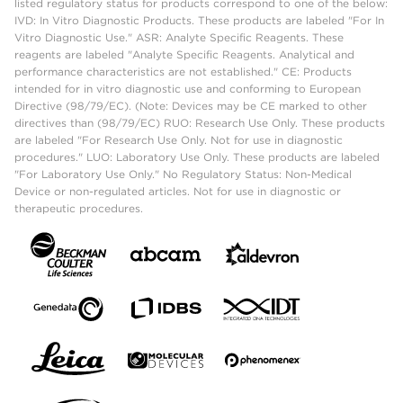
listed regulatory status for products correspond to one of the below:
IVD: In Vitro Diagnostic Products. These products are labeled "For In
Vitro Diagnostic Use." ASR: Analyte Specific Reagents. These
reagents are labeled "Analyte Specific Reagents. Analytical and
performance characteristics are not established." CE: Products
intended for in vitro diagnostic use and conforming to European
Directive (98/79/EC). (Note: Devices may be CE marked to other
directives than (98/79/EC) RUO: Research Use Only. These products
are labeled "For Research Use Only. Not for use in diagnostic
procedures." LUO: Laboratory Use Only. These products are labeled
"For Laboratory Use Only." No Regulatory Status: Non-Medical
Device or non-regulated articles. Not for use in diagnostic or
therapeutic procedures.