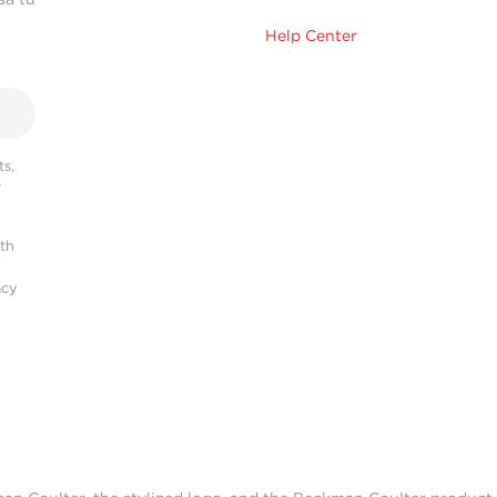
Help Center
s,
r
ith
acy