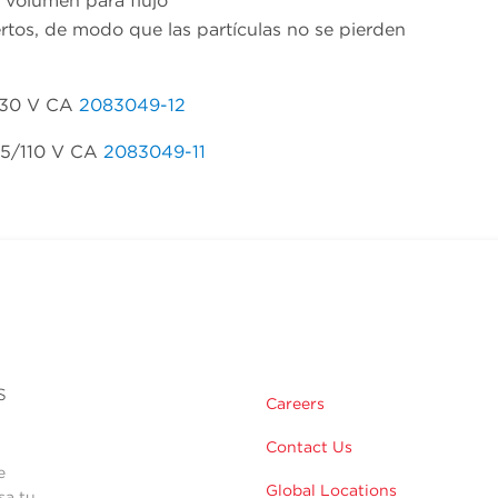
 volumen para flujo
ertos, de modo que las partículas no se pierden
 230 V CA
2083049-12
115/110 V CA
2083049-11
s
Careers
Contact Us
e
Global Locations
sa tu