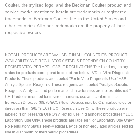
Coulter, the stylized logo, and the Beckman Coulter product and
service marks mentioned herein are trademarks or registered
trademarks of Beckman Coulter, Inc. in the United States and
other countries. All other trademarks are the property of their
respective owners.
NOT ALL PRODUCTS ARE AVAILABLE IN ALL COUNTRIES. PRODUCT
AVAILABILITY AND REGULATORY STATUS DEPENDS ON COUNTRY
REGISTRATION PER APPLICABLE REGULATIONS The listed regulatory
status for products correspond to one of the below: IVD: In Vitro Diagnostic
Products. These products are labeled "For In Vitro Diagnostic Use." ASR:
Analyte Specific Reagents. These reagents are labeled "Analyte Specific
Reagents. Analytical and performance characteristics are not established."
CE: Products intended for in vitro diagnostic use and conforming to
European Directive (98/79/EC). (Note: Devices may be CE marked to other
directives than (98/79/EC) RUO: Research Use Only. These products are
labeled "For Research Use Only. Not for use in diagnostic procedures." LUO:
Laboratory Use Only. These products are labeled "For Laboratory Use Only."
No Regulatory Status: Non-Medical Device or non-regulated articles. Not for
use in diagnostic or therapeutic procedures.