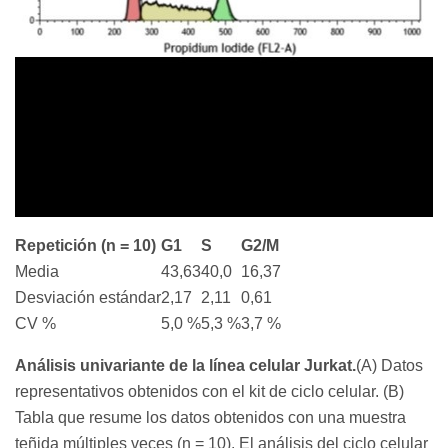
Repetición (n = 10)
G1
S
G2/M
Media
43,63
40,0
16,37
Desviación estándar
2,17
2,11
0,61
CV %
5,0 %
5,3 %
3,7 %
Análisis univariante de la línea celular Jurkat.
(A) Datos
representativos obtenidos con el kit de ciclo celular. (B)
Tabla que resume los datos obtenidos con una muestra
teñida múltiples veces (n = 10). El análisis del ciclo celular