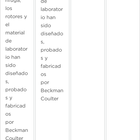
rífuga,
de
los
laborator
rotores y
io han
el
sido
material
diseñado
de
s,
laborator
probado
io han
s y
sido
fabricad
diseñado
os
s,
por
probado
Beckman
s y
Coulter
fabricad
os
por
Beckman
Coulter