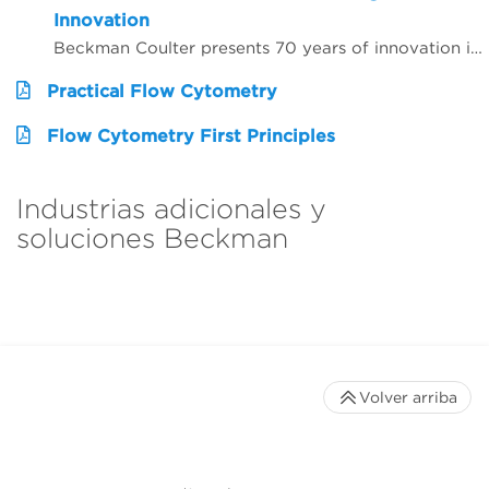
Innovation
Beckman Coulter presents 70 years of innovation in centrifugation from the perspective of 4 customers from around the world. Hear from Dr. Matt Perugini in Melbourne, Australia, Dr. Yuji Kobayashi in Osaka, Japan, Pert Kalmikov in Moscow, Russia, and&nbsp;Dr. Ashutosh Kumar in Mumbai, India.&nbsp;
Practical Flow Cytometry
Flow Cytometry First Principles
Industrias adicionales y
soluciones Beckman
Volver arriba