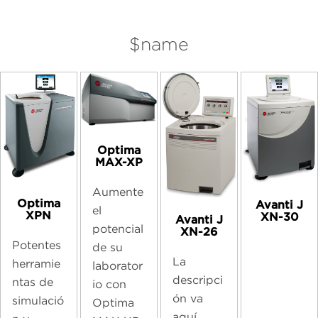
$name
Optima
MAX-XP
Aumente
Optima
Avanti J
el
XPN
XN-30
Avanti J
potencial
XN-26
Potentes
de su
La
herramie
laborator
descripci
ntas de
io con
ón va
simulació
Optima
aquí