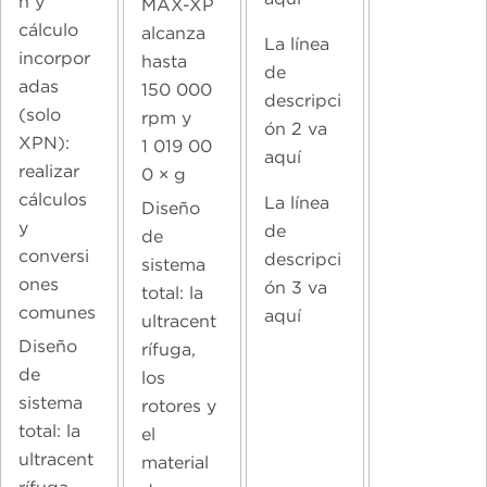
n y
MAX-XP
cálculo
alcanza
La línea
incorpor
hasta
de
adas
150 000
descripci
(solo
rpm y
ón 2 va
XPN):
1 019 00
aquí
realizar
0 × g
cálculos
La línea
Diseño
y
de
de
conversi
descripci
sistema
ones
ón 3 va
total: la
comunes
aquí
ultracent
Diseño
rífuga,
de
los
sistema
rotores y
total: la
el
ultracent
material