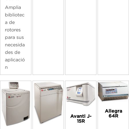
Amplia
bibliotec
a de
rotores
para sus
necesida
des de
aplicació
n
Allegra
64R
Avanti J-
15R