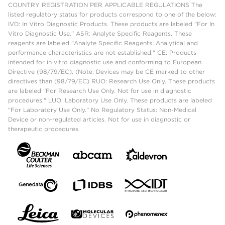
COUNTRY REGISTRATION PER APPLICABLE REGULATIONS The
listed regulatory status for products correspond to one of the below:
IVD: In Vitro Diagnostic Products. These products are labeled "For In
Vitro Diagnostic Use." ASR: Analyte Specific Reagents. These
reagents are labeled "Analyte Specific Reagents. Analytical and
performance characteristics are not established." CE: Products
intended for in vitro diagnostic use and conforming to European
Directive (98/79/EC). (Note: Devices may be CE marked to other
directives than (98/79/EC) RUO: Research Use Only. These products
are labeled "For Research Use Only. Not for use in diagnostic
procedures." LUO: Laboratory Use Only. These products are labeled
"For Laboratory Use Only." No Regulatory Status: Non-Medical
Device or non-regulated articles. Not for use in diagnostic or
therapeutic procedures.