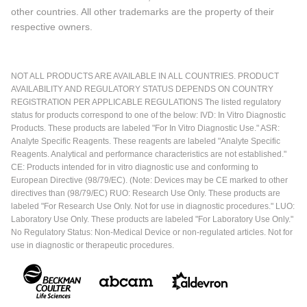
other countries. All other trademarks are the property of their
respective owners.
NOT ALL PRODUCTS ARE AVAILABLE IN ALL COUNTRIES. PRODUCT
AVAILABILITY AND REGULATORY STATUS DEPENDS ON COUNTRY
REGISTRATION PER APPLICABLE REGULATIONS The listed regulatory
status for products correspond to one of the below: IVD: In Vitro Diagnostic
Products. These products are labeled "For In Vitro Diagnostic Use." ASR:
Analyte Specific Reagents. These reagents are labeled "Analyte Specific
Reagents. Analytical and performance characteristics are not established."
CE: Products intended for in vitro diagnostic use and conforming to
European Directive (98/79/EC). (Note: Devices may be CE marked to other
directives than (98/79/EC) RUO: Research Use Only. These products are
labeled "For Research Use Only. Not for use in diagnostic procedures." LUO:
Laboratory Use Only. These products are labeled "For Laboratory Use Only."
No Regulatory Status: Non-Medical Device or non-regulated articles. Not for
use in diagnostic or therapeutic procedures.