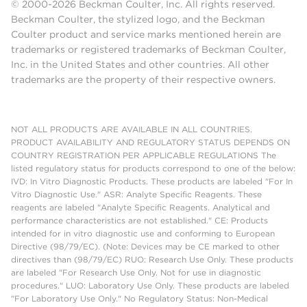
© 2000-2026 Beckman Coulter, Inc. All rights reserved.
Beckman Coulter, the stylized logo, and the Beckman
Coulter product and service marks mentioned herein are
trademarks or registered trademarks of Beckman Coulter,
Inc. in the United States and other countries. All other
trademarks are the property of their respective owners.
NOT ALL PRODUCTS ARE AVAILABLE IN ALL COUNTRIES.
PRODUCT AVAILABILITY AND REGULATORY STATUS DEPENDS ON
COUNTRY REGISTRATION PER APPLICABLE REGULATIONS The
listed regulatory status for products correspond to one of the below:
IVD: In Vitro Diagnostic Products. These products are labeled "For In
Vitro Diagnostic Use." ASR: Analyte Specific Reagents. These
reagents are labeled "Analyte Specific Reagents. Analytical and
performance characteristics are not established." CE: Products
intended for in vitro diagnostic use and conforming to European
Directive (98/79/EC). (Note: Devices may be CE marked to other
directives than (98/79/EC) RUO: Research Use Only. These products
are labeled "For Research Use Only. Not for use in diagnostic
procedures." LUO: Laboratory Use Only. These products are labeled
"For Laboratory Use Only." No Regulatory Status: Non-Medical