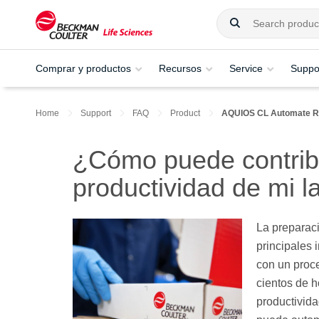
Comprar y productos
Recursos
Service
Suppo
Home
Support
FAQ
Product
AQUIOS CL Automate Re
¿Cómo puede contrib
productividad de mi l
La preparaci
principales 
con un proc
cientos de h
productivida