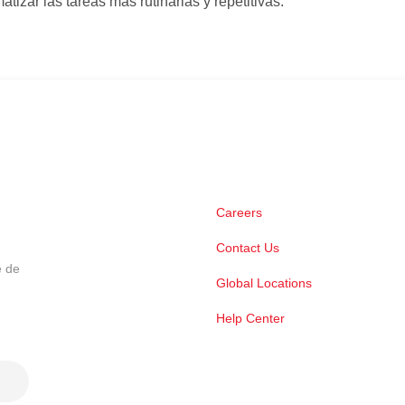
tizar las tareas más rutinarias y repetitivas.
Careers
Contact Us
e de
Global Locations
Help Center