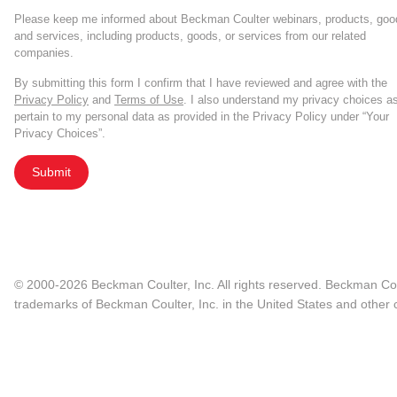
Please keep me informed about Beckman Coulter webinars, products, goo
and services, including products, goods, or services from our related
companies.
By submitting this form I confirm that I have reviewed and agree with the
Privacy Policy
and
Terms of Use
. I also understand my privacy choices a
pertain to my personal data as provided in the Privacy Policy under “Your
Privacy Choices”.
Submit
© 2000-2026 Beckman Coulter, Inc. All rights reserved. Beckman Cou
trademarks of Beckman Coulter, Inc. in the United States and other c