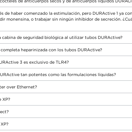
os cócteles de anticuerpos secos y de anticuerpos líquidos DURAC
ués de haber comenzado la estimulación, pero DURActive 1 ya co
dir monensina, o trabajar sin ningún inhibidor de secreción. ¿Cu
 cabina de seguridad biológica al utilizar tubos DURActive?
re completa heparinizada con los tubos DURActive?
DURActive 3 es exclusivo de TLR4?
DURActive tan potentes como las formulaciones líquidas?
ter over Ethernet?
e XP?
lect?
 XP?