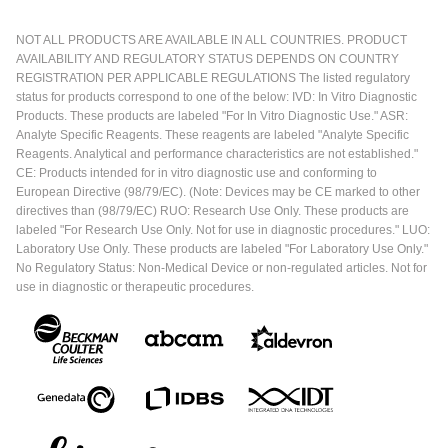
NOT ALL PRODUCTS ARE AVAILABLE IN ALL COUNTRIES. PRODUCT
AVAILABILITY AND REGULATORY STATUS DEPENDS ON COUNTRY
REGISTRATION PER APPLICABLE REGULATIONS The listed regulatory
status for products correspond to one of the below: IVD: In Vitro Diagnostic
Products. These products are labeled "For In Vitro Diagnostic Use." ASR:
Analyte Specific Reagents. These reagents are labeled "Analyte Specific
Reagents. Analytical and performance characteristics are not established."
CE: Products intended for in vitro diagnostic use and conforming to
European Directive (98/79/EC). (Note: Devices may be CE marked to other
directives than (98/79/EC) RUO: Research Use Only. These products are
labeled "For Research Use Only. Not for use in diagnostic procedures." LUO:
Laboratory Use Only. These products are labeled "For Laboratory Use Only."
No Regulatory Status: Non-Medical Device or non-regulated articles. Not for
use in diagnostic or therapeutic procedures.