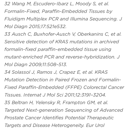
32 Wang M, Escudero-Ibarz L, Moody S, et al.
Formalin-Fixed, Paraffin-Embedded Tissues by
Fluidigm Multiplex PCR and Illumina Sequencing. J
Mol Diagn 2015;17:521e532.
33 Ausch C, Buxhofer-Ausch V, Oberkanins C, et al.
Sensitive detection of KRAS mutations in archived
formalin-fixed paraffin-embedded tissue using
mutant-enriched PCR and reverse-hybridization. J
Mol Diagn 2009;11:508–513.
34 Solassol J, Ramos J, Crapez E, et al. KRAS
Mutation Detection in Paired Frozen and Formalin-
Fixed Paraffin-Embedded (FFPE) Colorectal Cancer
Tissues. Internat J Mol Sci 2011;12:3191–3204.
35 Beltran H, Yelensky R, Frampton GM, et al.
Targeted Next-generation Sequencing of Advanced
Prostate Cancer Identifies Potential Therapeutic
Targets and Disease Heterogeneity. Eur Urol