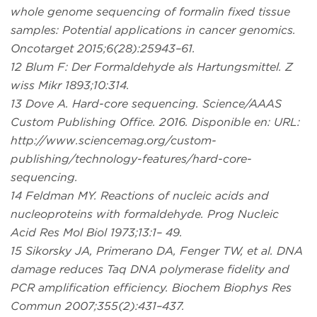
whole genome sequencing of formalin fixed tissue
samples: Potential applications in cancer genomics.
Oncotarget 2015;6(28):25943–61.
12 Blum F: Der Formaldehyde als Hartungsmittel. Z
wiss Mikr 1893;10:314.
13 Dove A. Hard-core sequencing. Science/AAAS
Custom Publishing Office. 2016. Disponible en: URL:
http://www.sciencemag.org/custom-
publishing/technology-features/hard-core-
sequencing.
14 Feldman MY. Reactions of nucleic acids and
nucleoproteins with formaldehyde. Prog Nucleic
Acid Res Mol Biol 1973;13:1– 49.
15 Sikorsky JA, Primerano DA, Fenger TW, et al. DNA
damage reduces Taq DNA polymerase fidelity and
PCR amplification efficiency. Biochem Biophys Res
Commun 2007;355(2):431–437.