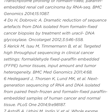
Transcriptome profiling of formalin-fixed, paraffin-
embedded renal cell carcinoma by RNA-seq. BMC
Genomics 2014;15:1087.
4 Do H, Dobrovic A. Dramatic reduction of sequence
artefacts from DNA isolated from formalin-fixed
cancer biopsies by treatment with uracil- DNA
glycosylase. Oncotarget 2012;3:546–558.
5 Kerick M, Isau M, Timmermann B, et al. Targeted
high throughput sequencing in clinical cancer
settings: formaldehyde fixed-paraffin embedded
(FFPE) tumor tissues, input amount and tumor
heterogeneity. BMC Med Genomics 2011;4:68.
6 Hedegaard J, Thorsen K, Lund MK, et al. Next-
generation sequencing of RNA and DNA isolated
from paired fresh-frozen and formalin-fixed paraffin-
embedded samples of human cancer and normal
tissue. PLoS One 2014;9:e98187.
7 Astolfi A, Urbini M, Indio V, et al. Whole exome