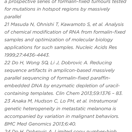
a prospective series of formalin-fixed tumours tested
for mutations in hotspot regions by massively
parallel
21 Masuda N, Ohnishi T, Kawamoto S, et al. Analysis
of chemical modification of RNA from formalin-fixed
samples and optimization of molecular biology
applications for such samples. Nucleic Acids Res
1999;27:4436-4443.
22 Do H, Wong SQ, Li J, Dobrovic A. Reducing
sequence artifacts in amplicon-based massively
parallel sequencing of formalin-fixed paraffin-
embedded DNA by enzymatic depletion of uracil-
containing templates. Clin Chem 2013;59:1376 – 83.
23 Anaka M, Hudson C, Lo PH, et al. Intratumoral
genetic heterogeneity in metastatic melanoma is
accompanied by variation in malignant behaviors.
BMC Med Genomics 2013;6:40.
24 Do H, Dobrovic A. Limited copy number-high