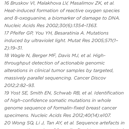
16 Bruskov VI, Malakhova LV, Masalimov ZK, et al.
Heat-induced formation of reactive oxygen species
and 8-oxoguanine, a biomarker of damage to DNA.
Nucleic Acids Res 2002;30(6):1354–1363.
17 Pfeifer GP, You YH, Besaratinia A. Mutations
induced by ultraviolet light. Mutat Res 2005;571(1–
2):19–31.
18 Wagle N, Berger MF, Davis MJ, et al. High-
throughput detection of actionable genomic
alterations in clinical tumor samples by targeted,
massively parallel sequencing. Cancer Discov
2012;2:82–93.
19 Yost SE, Smith EN, Schwab RB, et al. Identification
of high-confidence somatic mutations in whole
genome sequence of formalin-fixed breast cancer
specimens. Nucleic Acids Res 2012;40(14):e107.
20 Wong SQ, Li J, Tan AY, et al. Sequence artefacts in