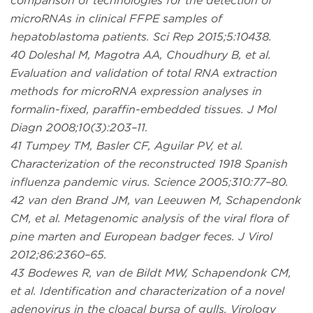
comparison of technologies for the detection of
microRNAs in clinical FFPE samples of
hepatoblastoma patients. Sci Rep 2015;5:10438.
40 Doleshal M, Magotra AA, Choudhury B, et al.
Evaluation and validation of total RNA extraction
methods for microRNA expression analyses in
formalin-fixed, paraffin-embedded tissues. J Mol
Diagn 2008;10(3):203–11.
41 Tumpey TM, Basler CF, Aguilar PV, et al.
Characterization of the reconstructed 1918 Spanish
influenza pandemic virus. Science 2005;310:77–80.
42 van den Brand JM, van Leeuwen M, Schapendonk
CM, et al. Metagenomic analysis of the viral flora of
pine marten and European badger feces. J Virol
2012;86:2360–65.
43 Bodewes R, van de Bildt MW, Schapendonk CM,
et al. Identification and characterization of a novel
adenovirus in the cloacal bursa of gulls. Virology