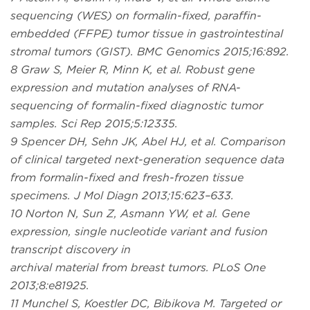
sequencing (WES) on formalin-fixed, paraffin-
embedded (FFPE) tumor tissue in gastrointestinal
stromal tumors (GIST). BMC Genomics 2015;16:892.
8 Graw S, Meier R, Minn K, et al. Robust gene
expression and mutation analyses of RNA-
sequencing of formalin-fixed diagnostic tumor
samples. Sci Rep 2015;5:12335.
9 Spencer DH, Sehn JK, Abel HJ, et al. Comparison
of clinical targeted next-generation sequence data
from formalin-fixed and fresh-frozen tissue
specimens. J Mol Diagn 2013;15:623–633.
10 Norton N, Sun Z, Asmann YW, et al. Gene
expression, single nucleotide variant and fusion
transcript discovery in
archival material from breast tumors. PLoS One
2013;8:e81925.
11 Munchel S, Koestler DC, Bibikova M. Targeted or