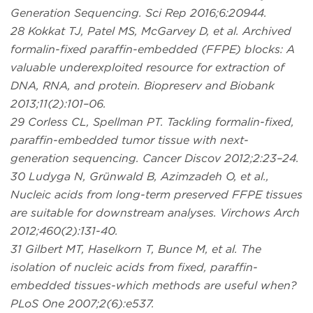
Generation Sequencing. Sci Rep 2016;6:20944.
28 Kokkat TJ, Patel MS, McGarvey D, et al. Archived
formalin-fixed paraffin-embedded (FFPE) blocks: A
valuable underexploited resource for extraction of
DNA, RNA, and protein. Biopreserv and Biobank
2013;11(2):101–06.
29 Corless CL, Spellman PT. Tackling formalin-fixed,
paraffin-embedded tumor tissue with next-
generation sequencing. Cancer Discov 2012;2:23–24.
30 Ludyga N, Grünwald B, Azimzadeh O, et al.,
Nucleic acids from long-term preserved FFPE tissues
are suitable for downstream analyses. Virchows Arch
2012;460(2):131-40.
31 Gilbert MT, Haselkorn T, Bunce M, et al. The
isolation of nucleic acids from fixed, paraffin-
embedded tissues-which methods are useful when?
PLoS One 2007;2(6):e537.