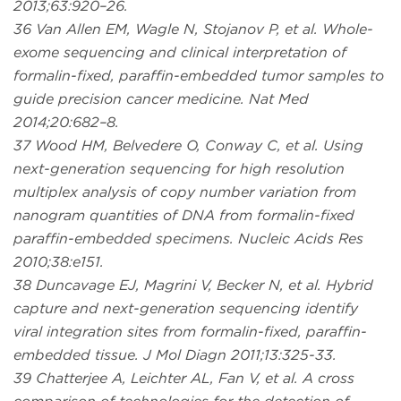
2013;63:920–26.
36 Van Allen EM, Wagle N, Stojanov P, et al. Whole-
exome sequencing and clinical interpretation of
formalin-fixed, paraffin-embedded tumor samples to
guide precision cancer medicine. Nat Med
2014;20:682–8.
37 Wood HM, Belvedere O, Conway C, et al. Using
next-generation sequencing for high resolution
multiplex analysis of copy number variation from
nanogram quantities of DNA from formalin-fixed
paraffin-embedded specimens. Nucleic Acids Res
2010;38:e151.
38 Duncavage EJ, Magrini V, Becker N, et al. Hybrid
capture and next-generation sequencing identify
viral integration sites from formalin-fixed, paraffin-
embedded tissue. J Mol Diagn 2011;13:325-33.
39 Chatterjee A, Leichter AL, Fan V, et al. A cross