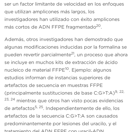
ser un factor limitante de velocidad en los enfoques
que utilizan amplicones más largos, los
investigadores han utilizado con éxito amplicones
20
más cortos de ADN FFPE fragmentado
.
Además, otros investigadores han demostrado que
algunas modificaciones inducidas por la formalina se
21
pueden revertir parcialmente
, un proceso que ahora
se incluye en muchos kits de extracción de ácido
10
nucleico de material FFPE
. Ejemplo: algunos
estudios informan de instancias superiores de
artefactos de secuencia en muestras FFPE
9, 22,
(principalmente sustituciones de base C:G>T:A)
23, 24
mientras que otros han visto pocas evidencias
5, 25
de artefactos
. Independientemente de ello, los
artefactos de la secuencia C:G>T:A son causados
predominantemente por lesiones del uracilo, y el
tratamiento del ADN FFPE con uracil-ADN