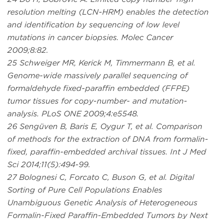
resolution melting (LCN-HRM) enables the detection
and identification by sequencing of low level
mutations in cancer biopsies. Molec Cancer
2009;8:82.
25 Schweiger MR, Kerick M, Timmermann B, et al.
Genome-wide massively parallel sequencing of
formaldehyde fixed-paraffin embedded (FFPE)
tumor tissues for copy-number- and mutation-
analysis. PLoS ONE 2009;4:e5548.
26 Sengüven B, Baris E, Oygur T, et al. Comparison
of methods for the extraction of DNA from formalin-
fixed, paraffin-embedded archival tissues. Int J Med
Sci 2014;11(5):494-99.
27 Bolognesi C, Forcato C, Buson G, et al. Digital
Sorting of Pure Cell Populations Enables
Unambiguous Genetic Analysis of Heterogeneous
Formalin-Fixed Paraffin-Embedded Tumors by Next